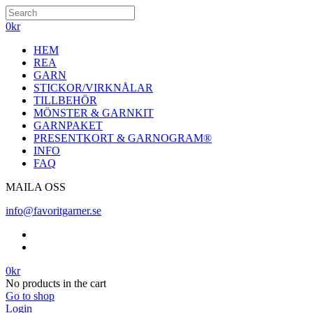
0
kr
HEM
REA
GARN
STICKOR/VIRKNÅLAR
TILLBEHÖR
MÖNSTER & GARNKIT
GARNPAKET
PRESENTKORT & GARNOGRAM®
INFO
FAQ
MAILA OSS
info@favoritgarner.se
0
kr
No products in the cart
Go to shop
Login