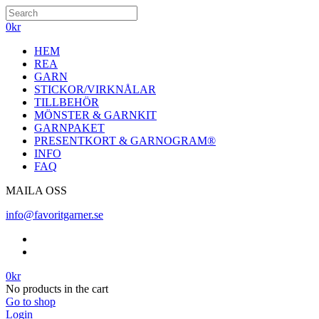
0
kr
HEM
REA
GARN
STICKOR/VIRKNÅLAR
TILLBEHÖR
MÖNSTER & GARNKIT
GARNPAKET
PRESENTKORT & GARNOGRAM®
INFO
FAQ
MAILA OSS
info@favoritgarner.se
0
kr
No products in the cart
Go to shop
Login