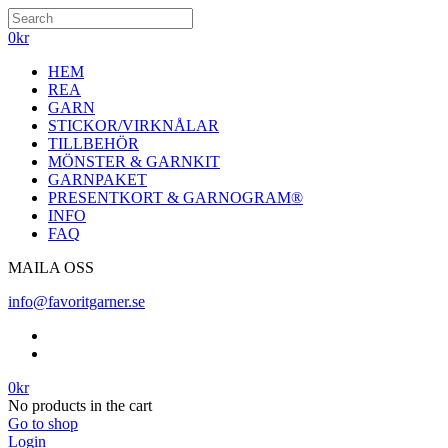
0
kr
HEM
REA
GARN
STICKOR/VIRKNÅLAR
TILLBEHÖR
MÖNSTER & GARNKIT
GARNPAKET
PRESENTKORT & GARNOGRAM®
INFO
FAQ
MAILA OSS
info@favoritgarner.se
0
kr
No products in the cart
Go to shop
Login