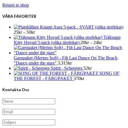
Return to shop
VÅRA FAVORITER
Knapp Aura 5-pack - SVART (olika storlekar)
Prisintervall:
25
kr
–
50
kr
25kr
Träknapp
till
Prisintervall:
Kitty Huvud 5-pack (olika storlekar)
20
kr
–
24
kr
50kr
20kr
till
24kr
Garnpaket (Merino Soft) - Filt Last Dance On The Beach
"Dance under the stars"
3,315
kr
Spirit - Scheepjes
52
kr
SONG OF
THE FOREST - FÄRGPAKET
370
kr
Kontakta Oss