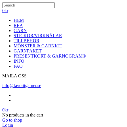
0
kr
HEM
REA
GARN
STICKOR/VIRKNÅLAR
TILLBEHÖR
MÖNSTER & GARNKIT
GARNPAKET
PRESENTKORT & GARNOGRAM®
INFO
FAQ
MAILA OSS
info@favoritgarner.se
0
kr
No products in the cart
Go to shop
Login