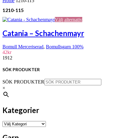
Home
1210-115
1210-115
Den
Välj alternativ
här
produkten
Catania – Schachenmayr
har
flera
Bomull Merceriserad
,
Bomullsgarn 100%
varianter.
42
kr
De
1912
olika
alternativen
kan
SÖK PRODUKTER
väljas
på
SÖK PRODUKTER
produktsidan
×
Kategorier
Garn