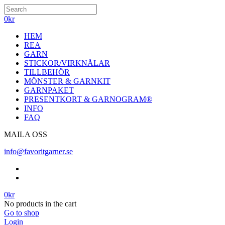
0
kr
HEM
REA
GARN
STICKOR/VIRKNÅLAR
TILLBEHÖR
MÖNSTER & GARNKIT
GARNPAKET
PRESENTKORT & GARNOGRAM®
INFO
FAQ
MAILA OSS
info@favoritgarner.se
0
kr
No products in the cart
Go to shop
Login