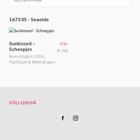
1673 05 - Seaside
Sunkissed –
47
kr
Scheepjes
706
Bomullsgarn 100%
,
Flerfärgat & Melerat garn
FÖLJ OSS PÅ