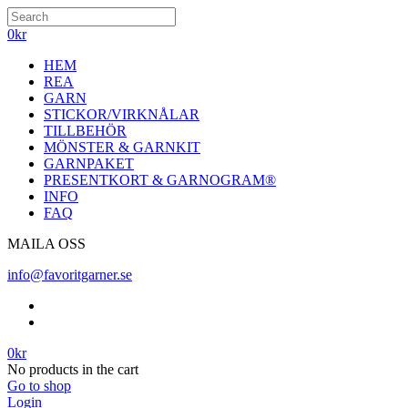
0
kr
HEM
REA
GARN
STICKOR/VIRKNÅLAR
TILLBEHÖR
MÖNSTER & GARNKIT
GARNPAKET
PRESENTKORT & GARNOGRAM®
INFO
FAQ
MAILA OSS
info@favoritgarner.se
0
kr
No products in the cart
Go to shop
Login