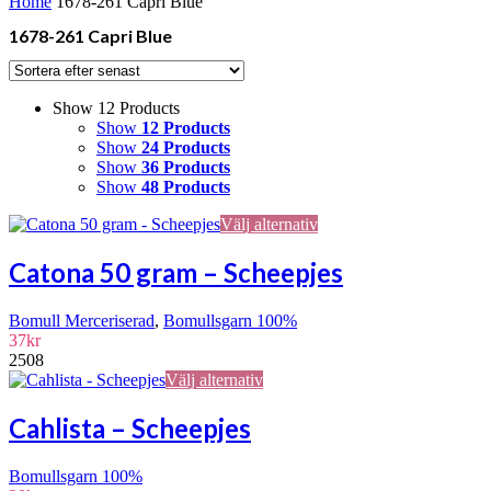
Home
1678-261 Capri Blue
1678-261 Capri Blue
Show 12 Products
Show
12 Products
Show
24 Products
Show
36 Products
Show
48 Products
Den
Välj alternativ
här
produkten
Catona 50 gram – Scheepjes
har
flera
Bomull Merceriserad
,
Bomullsgarn 100%
varianter.
37
kr
De
2508
olika
Den
Välj alternativ
alternativen
här
kan
produkten
väljas
Cahlista – Scheepjes
har
på
flera
produktsidan
Bomullsgarn 100%
varianter.