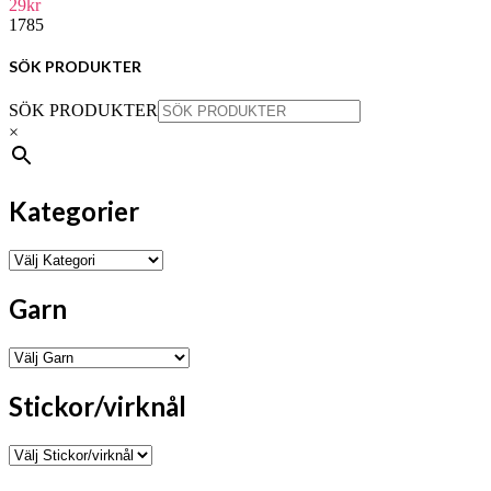
29
kr
De
1785
olika
alternativen
kan
SÖK PRODUKTER
väljas
på
SÖK PRODUKTER
produktsidan
×
Kategorier
Garn
Stickor/virknål