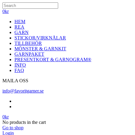
0
kr
HEM
REA
GARN
STICKOR/VIRKNÅLAR
TILLBEHÖR
MÖNSTER & GARNKIT
GARNPAKET
PRESENTKORT & GARNOGRAM®
INFO
FAQ
MAILA OSS
info@favoritgarner.se
0
kr
No products in the cart
Go to shop
Login