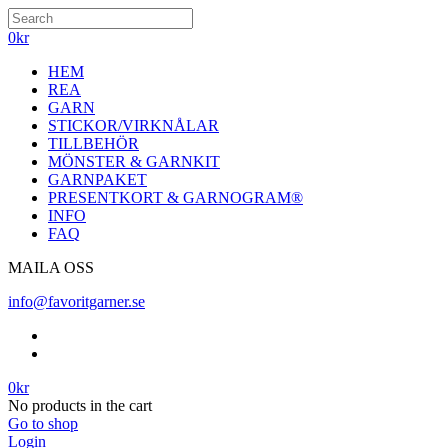
0
kr
HEM
REA
GARN
STICKOR/VIRKNÅLAR
TILLBEHÖR
MÖNSTER & GARNKIT
GARNPAKET
PRESENTKORT & GARNOGRAM®
INFO
FAQ
MAILA OSS
info@favoritgarner.se
0
kr
No products in the cart
Go to shop
Login