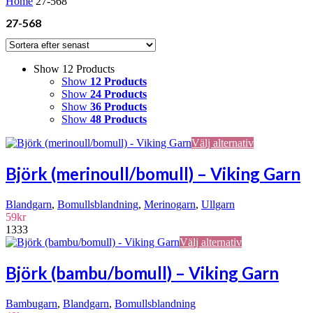
Home
27-568
27-568
Show 12 Products
Show
12 Products
Show
24 Products
Show
36 Products
Show
48 Products
Den
Välj alternativ
här
produkten
Björk (merinoull/bomull) – Viking Garn
har
flera
Blandgarn
,
Bomullsblandning
,
Merinogarn
,
Ullgarn
varianter.
59
kr
De
1333
olika
Den
Välj alternativ
alternativen
här
kan
produkten
väljas
Björk (bambu/bomull) – Viking Garn
har
på
flera
produktsidan
Bambugarn
,
Blandgarn
,
Bomullsblandning
varianter.