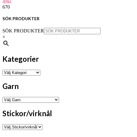
49
kr
De
670
olika
alternativen
kan
SÖK PRODUKTER
väljas
på
SÖK PRODUKTER
produktsidan
×
Kategorier
Garn
Stickor/virknål