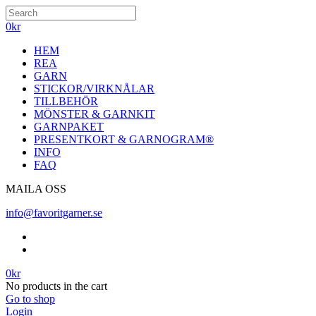
0
kr
HEM
REA
GARN
STICKOR/VIRKNÅLAR
TILLBEHÖR
MÖNSTER & GARNKIT
GARNPAKET
PRESENTKORT & GARNOGRAM®
INFO
FAQ
MAILA OSS
info@favoritgarner.se
0
kr
No products in the cart
Go to shop
Login