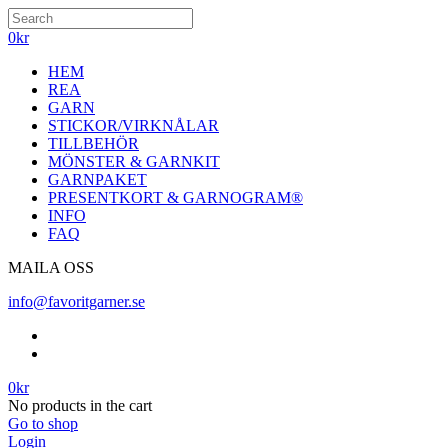
0
kr
HEM
REA
GARN
STICKOR/VIRKNÅLAR
TILLBEHÖR
MÖNSTER & GARNKIT
GARNPAKET
PRESENTKORT & GARNOGRAM®
INFO
FAQ
MAILA OSS
info@favoritgarner.se
0
kr
No products in the cart
Go to shop
Login