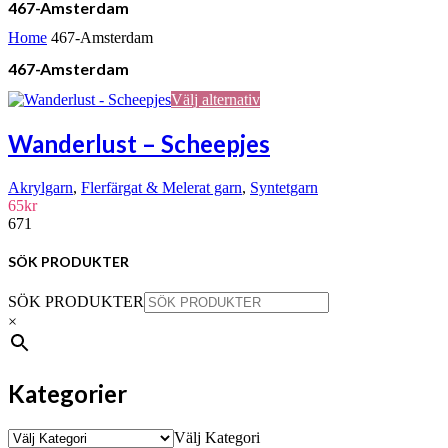
467-Amsterdam
Home
467-Amsterdam
467-Amsterdam
Den
Välj alternativ
här
produkten
Wanderlust – Scheepjes
har
flera
Akrylgarn
,
Flerfärgat & Melerat garn
,
Syntetgarn
varianter.
65
kr
De
671
olika
alternativen
kan
SÖK PRODUKTER
väljas
på
SÖK PRODUKTER
produktsidan
×
Kategorier
Välj Kategori