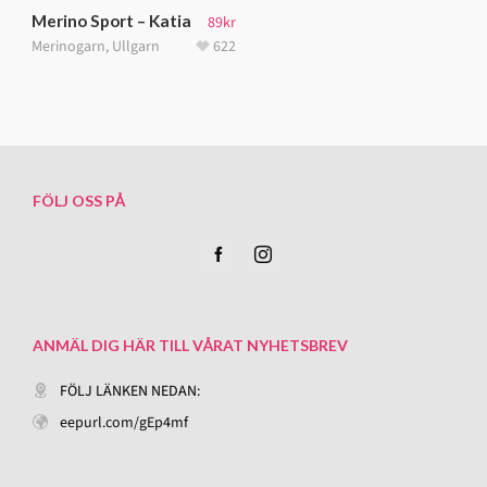
Merino Sport – Katia
89
kr
Merinogarn
,
Ullgarn
622
FÖLJ OSS PÅ
ANMÄL DIG HÄR TILL VÅRAT NYHETSBREV
FÖLJ LÄNKEN NEDAN:
eepurl.com/gEp4mf