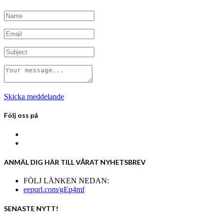
Skicka meddelande
Följ oss på
ANMÄL DIG HÄR TILL VÅRAT NYHETSBREV
FÖLJ LÄNKEN NEDAN:
eepurl.com/gEp4mf
SENASTE NYTT!