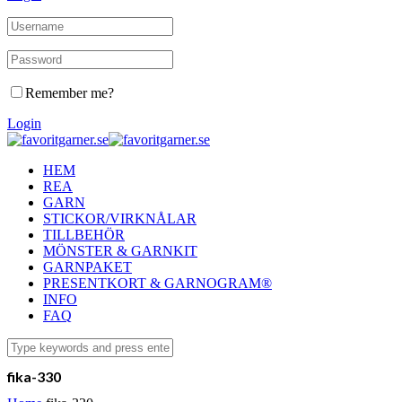
Remember me?
Login
HEM
REA
GARN
STICKOR/VIRKNÅLAR
TILLBEHÖR
MÖNSTER & GARNKIT
GARNPAKET
PRESENTKORT & GARNOGRAM®
INFO
FAQ
fika-330