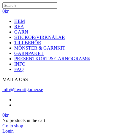
0
kr
HEM
REA
GARN
STICKOR/VIRKNÅLAR
TILLBEHÖR
MÖNSTER & GARNKIT
GARNPAKET
PRESENTKORT & GARNOGRAM®
INFO
FAQ
MAILA OSS
info@favoritgarner.se
0
kr
No products in the cart
Go to shop
Login