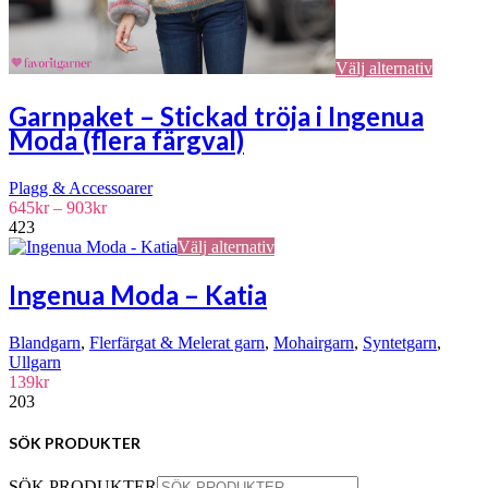
Välj alternativ
Garnpaket – Stickad tröja i Ingenua
Moda (flera färgval)
Plagg & Accessoarer
Prisintervall:
645
kr
–
903
kr
645kr
423
till
Den
Välj alternativ
903kr
här
produkten
Ingenua Moda – Katia
har
flera
Blandgarn
,
Flerfärgat & Melerat garn
,
Mohairgarn
,
Syntetgarn
,
varianter.
Ullgarn
De
139
kr
olika
203
alternativen
kan
väljas
SÖK PRODUKTER
på
produktsidan
SÖK PRODUKTER