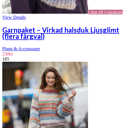
Lägg till i varukorg
View Details
Garnpaket – Virkad halsduk Ljusglimt
(flera färgval)
Plagg & Accessoarer
230
kr
185
Den
här
produkt
har
flera
variante
De
olika
alternat
kan
väljas
på
produkt