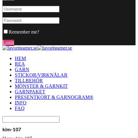
Remember me?
Login
HEM
REA
GARN
STICKOR/VIRKNÅLAR
TILLBEHÖR
MÖNSTER & GARNKIT
GARNPAKET
PRESENTKORT & GARNOGRAM®
INFO
FAQ
kim-107