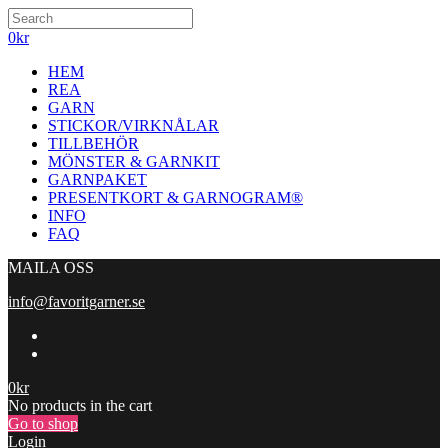
0
kr
HEM
REA
GARN
STICKOR/VIRKNÅLAR
TILLBEHÖR
MÖNSTER & GARNKIT
GARNPAKET
PRESENTKORT & GARNOGRAM®
INFO
FAQ
MAILA OSS
info@favoritgarner.se
0
kr
No products in the cart
Go to shop
Login