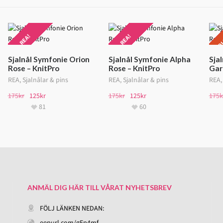
SOL
REA!
REA!
R
Sjalnål Symfonie Orion
Sjalnål Symfonie Alpha
Sja
Rose – KnitPro
Rose – KnitPro
Gar
REA
,
Sjalnålar & pins
REA
,
Sjalnålar & pins
REA
175
kr
125
kr
175
kr
125
kr
175
k
81
60
ANMÄL DIG HÄR TILL VÅRAT NYHETSBREV
FÖLJ LÄNKEN NEDAN:
eepurl.com/gEp4mf