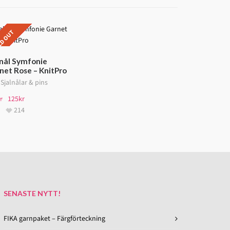
D OUT
EA!
lnål Symfonie
net Rose – KnitPro
,
Sjalnålar & pins
r
125
kr
214
SENASTE NYTT!
FIKA garnpaket – Färgförteckning