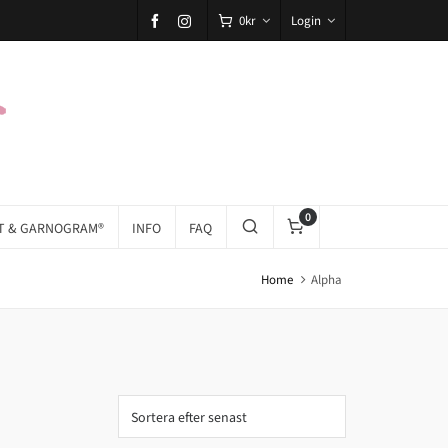
0
kr
Login
0
T & GARNOGRAM®
INFO
FAQ
Home
Alpha