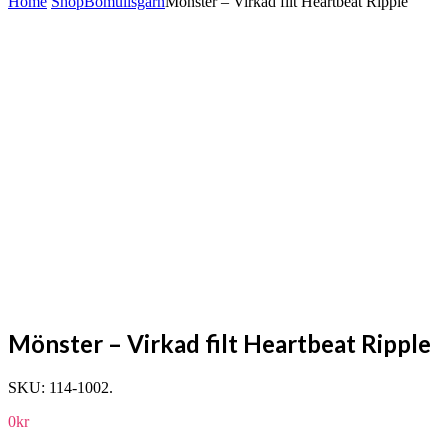
Home
Shop
Bomullsgarn
Mönster – Virkad filt Heartbeat Ripple
Mönster – Virkad filt Heartbeat Ripple
SKU:
114-1002
.
0
kr