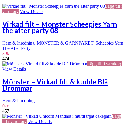
Lägg till i
varukorg
View Details
Virkad filt – Mönster Scheepjes Yarn
the after party 08
Hem & Inredning
,
MÖNSTER & GARNPAKET
,
Scheepjes Yarn
The After Party
39
kr
474
Lägg till i varukorg
View Details
Mönster – Virkad filt & kudde Blå
Drömmar
Hem & Inredning
0
kr
457
Lägg
till i varukorg
View Details