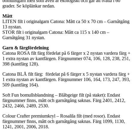
bomullsgarn men som även är ekologiskt och går att tvätta i 60
grader. Se köplänkar nedan.
Mått
LITEN filt i originalgarn Catona: Mått ca 50 x 70 cm – Garnåtgång
13 nystan.
STOR filt i originalgarn Catona: Mått ca 115 x 140 cm –
Garnåtgång 31 nystan.
Garn & färgfördelning
Catona ROSA filt färg fördelat på 6 färger x 2 nystan vardera färg +
1 extra nystan av kantfärgen. Färgnummer 074, 106, 128, 238, 251,
398 (kantfärg 128).
Catona BLÅ filt färg: fördelat på 6 färger x 5 nystan vardera färg +
1 extra nystan av kantfärgen. Färgnummer 106, 164, 173, 247, 393,
509 (kantfärg 164).
Soft Fun bomullsblandning – Blåbgeige filt (på staket): Endast
färgnummer finns, mått och garnåtgång saknas. Färg 2401, 2412,
2432, 2466, 2489, 2530.
Colour Crafter premiumkryl – Rosalila filt (med rosor). Endast
färgnummer finns, mått och garnåtgång saknas. Färg 1099, 1130,
1241, 2001, 2006, 2018.