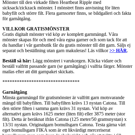
Mönster till den virkade filten Heartbeat Ripple med
sicksack/zickzack mönster. I mönstret finns anvisning för liten
babyfilt och större filt. Flera garnsorter finns, se bildgalleri och fakta
för garnåtgång.
VILLKOR GRATISMÖNSTER
Gratis digitalt mönster vid köp av komplett garnmängd. Våra
mönster skapas för och med våra egna garner och som tack för att
du handlar i vår garnbutik får du gratis mönster till ditt garn. Säljs ej
separat och beställning utan garn makuleras! Läs villkor
>> HÄR
.
Beställ så här:
Lägg mönstret i varukorgen. Klicka vidare och
beställ valfritt passande garn (se garnåtgång) i valfria färger. Mönster
mailas efter att ditt garnpaket skickats.
********************************
Garnåtgång
Minsta garnmängd för gratismönster är valfritt garn motsvarande
mängd till babyfilten. Till babyfilten krävs 13 nystan Catona. Till
den större filten i samma garn krävs 31 nystan. Vid köp av
alternativt garn krävs 1625 meter (liten filt) eller 3875 meter (stor
filt). Detta är beräknat ifrån Catona (125 meter/50 gramsnystan) x
13/31 nystan. Originalgarn bomullsgarn Catona. Testa gärna vårt
eget bomullsgarn FIKA som är ett likvärdigt merceriserat