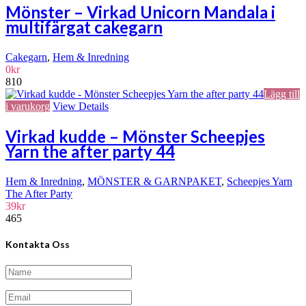
Mönster – Virkad Unicorn Mandala i
multifärgat cakegarn
Cakegarn
,
Hem & Inredning
0
kr
810
Lägg till
i varukorg
View Details
Virkad kudde – Mönster Scheepjes
Yarn the after party 44
Hem & Inredning
,
MÖNSTER & GARNPAKET
,
Scheepjes Yarn
The After Party
39
kr
465
Kontakta Oss