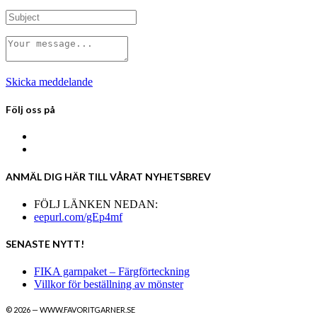
Skicka meddelande
Följ oss på
ANMÄL DIG HÄR TILL VÅRAT NYHETSBREV
FÖLJ LÄNKEN NEDAN:
eepurl.com/gEp4mf
SENASTE NYTT!
FIKA garnpaket – Färgförteckning
Villkor för beställning av mönster
© 2026 — WWW.FAVORITGARNER.SE