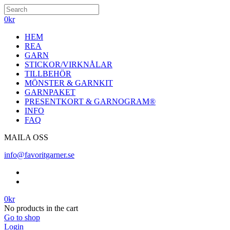
0
kr
HEM
REA
GARN
STICKOR/VIRKNÅLAR
TILLBEHÖR
MÖNSTER & GARNKIT
GARNPAKET
PRESENTKORT & GARNOGRAM®
INFO
FAQ
MAILA OSS
info@favoritgarner.se
0
kr
No products in the cart
Go to shop
Login