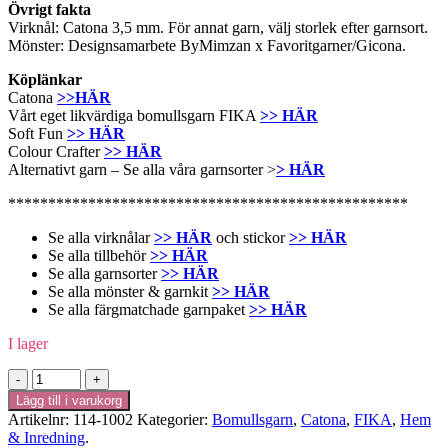
Övrigt fakta
Virknål: Catona 3,5 mm. För annat garn, välj storlek efter garnsort.
Mönster: Designsamarbete ByMimzan x Favoritgarner/Gicona.
Köplänkar
Catona
>>HÄR
Vårt eget likvärdiga bomullsgarn FIKA
>> HÄR
Soft Fun
>> HÄR
Colour Crafter
>> HÄR
Alternativt garn – Se alla våra garnsorter >
> HÄR
**************************************************
Se alla virknålar
>> HÄR
och stickor
>> HÄR
Se alla tillbehör
>> HÄR
Se alla garnsorter
>> HÄR
Se alla mönster & garnkit
>> HÄR
Se alla färgmatchade garnpaket
>> HÄR
I lager
Mönster
-
Lägg till i varukorg
Virkad
Artikelnr:
114-1002
Kategorier:
Bomullsgarn
,
Catona
,
FIKA
,
Hem
filt
& Inredning
.