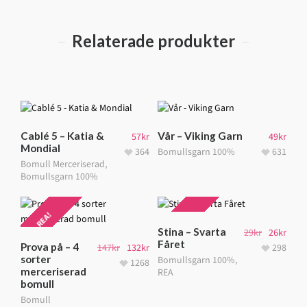
Relaterade produkter
Cablé 5 – Katia &
Vår – Viking Garn
57
kr
49
kr
Mondial
364
Bomullsgarn 100%
631
Bomull Merceriserad
,
Bomullsgarn 100%
REA!
REA!
Stina – Svarta
29
kr
26
kr
Fåret
Prova på – 4
147
kr
132
kr
298
sorter
Bomullsgarn 100%
,
1268
merceriserad
REA
bomull
Bomull