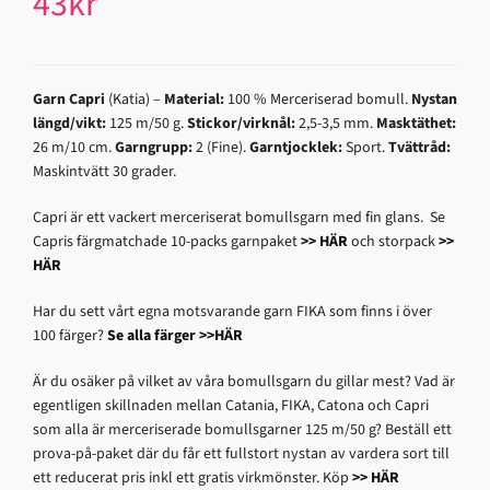
43
kr
Garn Capri
(Katia) –
Material:
100 % Merceriserad bomull.
Nystan
längd/vikt:
125 m/50 g.
Stickor/virknål:
2,5-3,5 mm.
Masktäthet:
26 m/10 cm.
Garngrupp:
2 (Fine).
Garntjocklek:
Sport.
Tvättråd:
Maskintvätt 30 grader.
Capri är ett vackert merceriserat bomullsgarn med fin glans. Se
Capris färgmatchade 10-packs garnpaket
>> HÄR
och storpack
>>
HÄR
Har du sett vårt egna motsvarande garn FIKA som finns i över
100 färger?
Se alla färger >>HÄR
Är du osäker på vilket av våra bomullsgarn du gillar mest? Vad är
egentligen skillnaden mellan Catania, FIKA, Catona och Capri
som alla är merceriserade bomullsgarner 125 m/50 g? Beställ ett
prova-på-paket där du får ett fullstort nystan av vardera sort till
ett reducerat pris inkl ett gratis virkmönster. Köp
>> HÄR