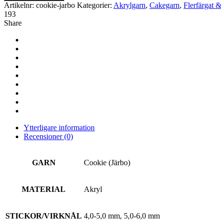
Järbo
Artikelnr:
cookie-jarbo
Kategorier:
Akrylgarn
,
Cakegarn
,
Flerfärgat 
mängd
193
Share
Ytterligare information
Recensioner (0)
GARN
Cookie (Järbo)
MATERIAL
Akryl
STICKOR/VIRKNÅL
4,0-5,0 mm, 5,0-6,0 mm