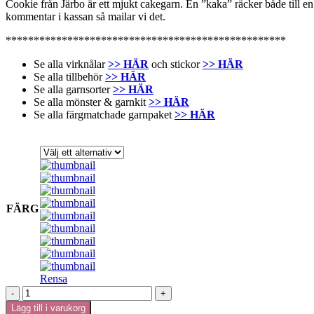
Cookie från Järbo är ett mjukt cakegarn. En ”kaka” räcker både till en 
kommentar i kassan så mailar vi det.
**************************************************
Se alla virknålar
>> HÄR
och stickor
>> HÄR
Se alla tillbehör
>> HÄR
Se alla garnsorter
>> HÄR
Se alla mönster & garnkit
>> HÄR
Se alla färgmatchade garnpaket
>> HÄR
FÄRG
Rensa
Cookie
-
Lägg till i varukorg