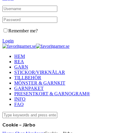
Remember me?
Login
HEM
REA
GARN
STICKOR/VIRKNÅLAR
TILLBEHÖR
MÖNSTER & GARNKIT
GARNPAKET
PRESENTKORT & GARNOGRAM®
INFO
FAQ
Cookie – Järbo