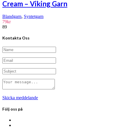
produkten
väljas
Cream – Viking Garn
har
på
flera
produktsidan
Blandgarn
,
Syntetgarn
varianter.
79
kr
De
89
olika
alternativen
kan
Kontakta Oss
väljas
på
produktsidan
Skicka meddelande
Följ oss på