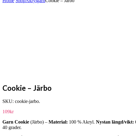
Home
Shop
Akrylgarn
Cookie – Järbo
Cookie – Järbo
SKU:
cookie-jarbo
.
109
kr
Garn Cookie
(Järbo) –
Material:
100 % Akryl.
Nystan längd/vikt:
40 grader.