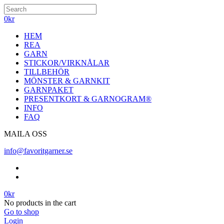
0
kr
HEM
REA
GARN
STICKOR/VIRKNÅLAR
TILLBEHÖR
MÖNSTER & GARNKIT
GARNPAKET
PRESENTKORT & GARNOGRAM®
INFO
FAQ
MAILA OSS
info@favoritgarner.se
0
kr
No products in the cart
Go to shop
Login