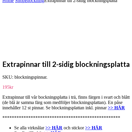
Home
Shop
Blockning
Extrapinnar till 2-sidig blockningsplatta
Extrapinnar till 2-sidig blockningsplatta
SKU:
blockningspinnar
.
195
kr
Extrapinnar till vår bockningsplatta i trä, finns färgen i svart och blått
(de blå är samma färg som medföljer blockningsplattan). En påse
innehåller 12 st pinnar. Se blockningsplattan inkl. pinnar
>> HÄR
**************************************************
Se alla virknålar
>> HÄR
och stickor
>> HÄR