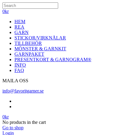
0
kr
HEM
REA
GARN
STICKOR/VIRKNÅLAR
TILLBEHÖR
MÖNSTER & GARNKIT
GARNPAKET
PRESENTKORT & GARNOGRAM®
INFO
FAQ
MAILA OSS
info@favoritgarner.se
0
kr
No products in the cart
Go to shop
Login