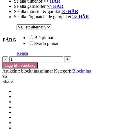
Se alla tillbehör
>> HÄR
Se alla garnsorter
>> HÄR
Se alla mönster & garnkit
>> HÄR
Se alla färgmatchade garnpaket
>> HÄR
Blå pinnar
FÄRG
Svarta pinnar
Rensa
Extrapinnar
till
Lägg till i varukorg
2-
Artikelnr:
blockningspinnar
Kategori:
Blockning
.
sidig
96
blockningsplatta
Share
mängd