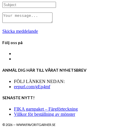
Skicka meddelande
Följ oss på
ANMÄL DIG HÄR TILL VÅRAT NYHETSBREV
FÖLJ LÄNKEN NEDAN:
eepurl.com/gEp4mf
SENASTE NYTT!
FIKA garnpaket – Färgförteckning
Villkor för beställning av mönster
© 2026 — WWW.FAVORITGARNER.SE