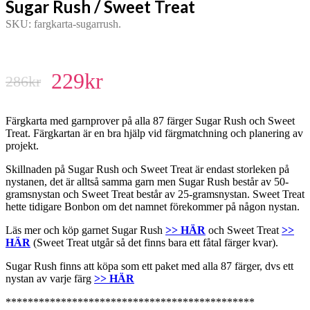
Sugar Rush / Sweet Treat
SKU:
fargkarta-sugarrush
.
229
kr
286
kr
Färgkarta med garnprover på alla 87 färger Sugar Rush och Sweet
Treat. Färgkartan är en bra hjälp vid färgmatchning och planering av
projekt.
Skillnaden på Sugar Rush och Sweet Treat är endast storleken på
nystanen, det är alltså samma garn men Sugar Rush består av 50-
gramsnystan och Sweet Treat består av 25-gramsnystan. Sweet Treat
hette tidigare Bonbon om det namnet förekommer på någon nystan.
Läs mer och köp garnet Sugar Rush
>> HÄR
och Sweet Treat
>>
HÄR
(Sweet Treat utgår så det finns bara ett fåtal färger kvar).
Sugar Rush finns att köpa som ett paket med alla 87 färger, dvs ett
nystan av varje färg
>> HÄR
*********************************************