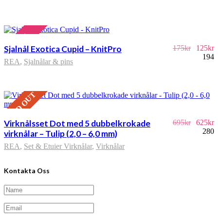
REA!
Sjalnål Exotica Cupid – KnitPro
175
kr
125
kr
194
REA
,
Sjalnålar & pins
SOLD OUT
REA!
Virknålsset Dot med 5 dubbelkrokade
695
kr
625
kr
280
virknålar – Tulip (2,0 – 6,0 mm)
REA
,
Set & Etuier Virknålar
,
Virknålar
Kontakta Oss