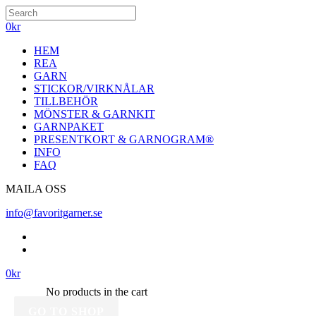
0
kr
HEM
REA
GARN
STICKOR/VIRKNÅLAR
TILLBEHÖR
MÖNSTER & GARNKIT
GARNPAKET
PRESENTKORT & GARNOGRAM®
INFO
FAQ
MAILA OSS
info@favoritgarner.se
0
kr
No products in the cart
GO TO SHOP