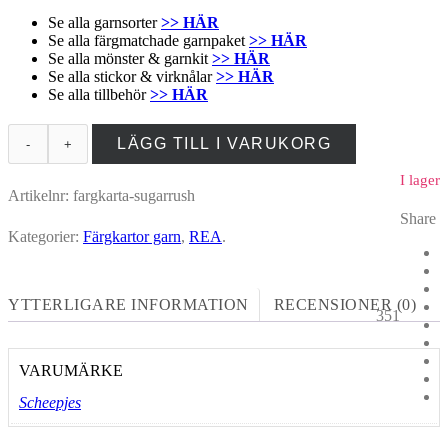
Se alla garnsorter
>> HÄR
Se alla färgmatchade garnpaket
>> HÄR
Se alla mönster & garnkit
>> HÄR
Se alla stickor & virknålar
>> HÄR
Se alla tillbehör
>> HÄR
LÄGG TILL I VARUKORG
I lager
Artikelnr:
fargkarta-sugarrush
Share
Kategorier:
Färgkartor garn
,
REA
.
YTTERLIGARE INFORMATION
RECENSIONER (0)
351
VARUMÄRKE
Scheepjes