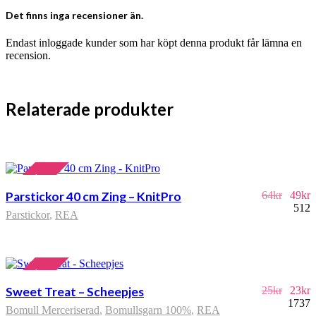
Det finns inga recensioner än.
Endast inloggade kunder som har köpt denna produkt får lämna en
recension.
Relaterade produkter
REA!
Parstickor 40 cm Zing – KnitPro
64
kr
49
kr
512
Parstickor
,
REA
REA!
Sweet Treat – Scheepjes
25
kr
23
kr
1737
Bomull Merceriserad
,
Bomullsgarn 100%
,
REA