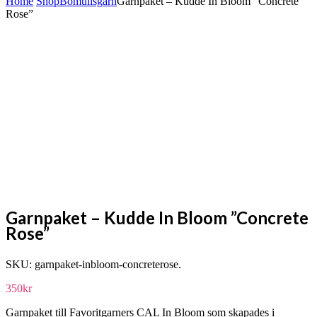
Home
Shop
Bomullsgarn
Garnpaket – Kudde In Bloom ”Concrete
Rose”
Garnpaket – Kudde In Bloom ”Concrete
Rose”
SKU:
garnpaket-inbloom-concreterose
.
350
kr
Garnpaket till Favoritgarners CAL In Bloom som skapades i