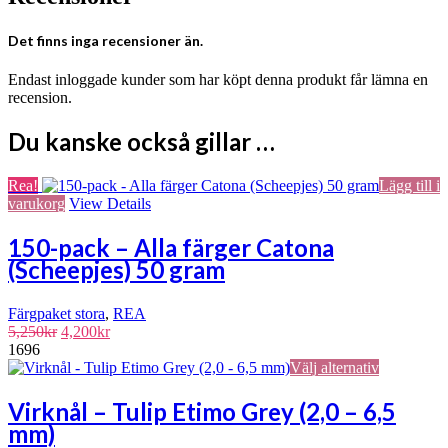
Det finns inga recensioner än.
Endast inloggade kunder som har köpt denna produkt får lämna en
recension.
Du kanske också gillar …
Rea!
Lägg till i
varukorg
View Details
150-pack – Alla färger Catona
(Scheepjes) 50 gram
Färgpaket stora
,
REA
Det
Det
5,250
kr
4,200
kr
ursprungliga
nuvarande
1696
priset
priset
Den
Välj alternativ
var:
är:
här
5,250kr.
4,200kr.
produkten
Virknål – Tulip Etimo Grey (2,0 – 6,5
har
mm)
flera