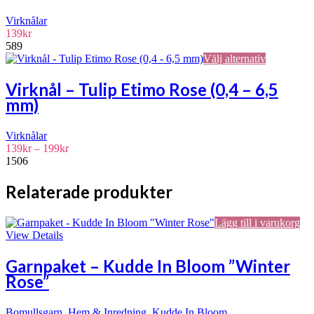
varianter.
De
Virknålar
olika
139
kr
alternative
589
kan
Den
Välj alternativ
väljas
här
på
produkten
Virknål – Tulip Etimo Rose (0,4 – 6,5
produktsid
har
mm)
flera
varianter.
De
Virknålar
olika
Prisintervall:
139
kr
–
199
kr
alternative
139kr
1506
kan
till
väljas
199kr
Relaterade produkter
på
produktsid
Lägg till i varukorg
View Details
Garnpaket – Kudde In Bloom ”Winter
Rose”
Bomullsgarn
,
Hem & Inredning
,
Kudde In Bloom