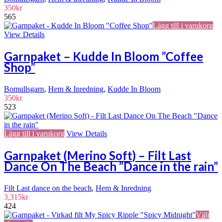
350
kr
565
Lägg till i varukorg
View Details
Garnpaket – Kudde In Bloom ”Coffee
Shop”
Bomullsgarn
,
Hem & Inredning
,
Kudde In Bloom
350
kr
523
Lägg till i varukorg
View Details
Garnpaket (Merino Soft) – Filt Last
Dance On The Beach ”Dance in the rain”
Filt Last dance on the beach
,
Hem & Inredning
3,315
kr
424
Välj