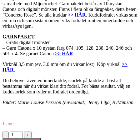
samarbete med Mijocrochet. Garnpaketet består av 10 nystan
Catona och digitalt mönster. Finns i flera olika färgpaket, detta heter
”Concrete Rose”. Se alla kuddar
>> HÄR
. Kuddfodralet virkas som
en ruta och som sista moment viks fodralet runt en innerkudde och
virkas/sys igen.
GARNPAKET
– Gratis digitalt mönster.
– Garn Catona x 10 nystan färg 074, 105, 128, 238, 240, 246 och
501 x 4. Se garnet Catona
>> HÄR
Virknål 3,5 mm (ev. 3,0 mm om du virkar löst). Köp virknål
>>
HÄR
.
Du behöver även en innerkudde, storlek på kudde är bäst att
bestämma när du virkat klart ditt fodral. För bästa resultat, välj en
kuddstorlek som fyller ut fodralet ordentligt.
Bilder: Marie-Louise Persson (huvudbild), Jenny Lilja, ByMimzan
I lager
Garnpaket
-