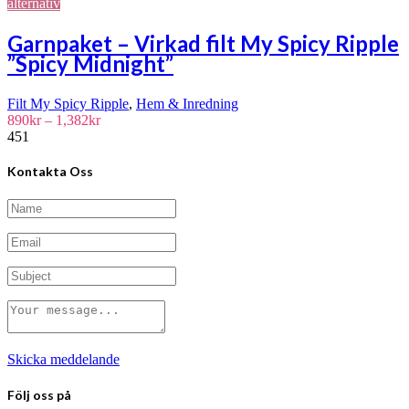
Den
alternativ
här
produkten
Garnpaket – Virkad filt My Spicy Ripple
har
”Spicy Midnight”
flera
varianter.
De
Filt My Spicy Ripple
,
Hem & Inredning
olika
Prisintervall:
890
kr
–
1,382
kr
alternativen
890kr
451
kan
till
väljas
1,382kr
Kontakta Oss
på
produktsidan
Skicka meddelande
Följ oss på