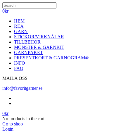
0
kr
HEM
REA
GARN
STICKOR/VIRKNÅLAR
TILLBEHÖR
MÖNSTER & GARNKIT
GARNPAKET
PRESENTKORT & GARNOGRAM®
INFO
FAQ
MAILA OSS
info@favoritgarner.se
0
kr
No products in the cart
Go to shop
Login