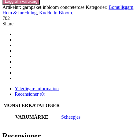
Lägg till i varukorg
Kudde
Artikelnr:
garnpaket-inbloom-concreterose
Kategorier:
Bomullsgarn
,
In
Hem & Inredning
,
Kudde In Bloom
.
Bloom
702
"Concrete
Share
Rose"
mängd
Ytterligare information
Recensioner (0)
MÖNSTERKATALOGER
VARUMÄRKE
Scheepjes
Recensioner