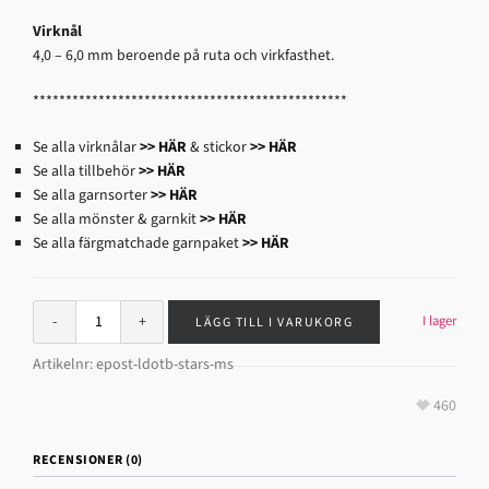
Virknål
4,0 – 6,0 mm beroende på ruta och virkfasthet.
************************************************
Se alla virknålar
>> HÄR
& stickor
>> HÄR
Se alla tillbehör
>> HÄR
Se alla garnsorter
>> HÄR
Se alla mönster & garnkit
>> HÄR
Se alla färgmatchade garnpaket
>> HÄR
I lager
LÄGG TILL I VARUKORG
Artikelnr:
epost-ldotb-stars-ms
460
RECENSIONER (0)