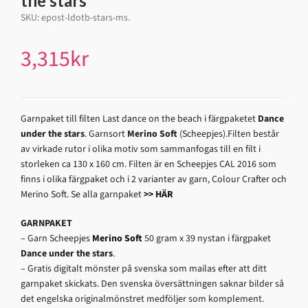
the stars”
SKU:
epost-ldotb-stars-ms
.
3,315
kr
Garnpaket till filten Last dance on the beach i färgpaketet
Dance
under the stars
. Garnsort
Merino Soft
(Scheepjes).Filten består
av virkade rutor i olika motiv som sammanfogas till en filt i
storleken ca 130 x 160 cm. Filten är en Scheepjes CAL 2016 som
finns i olika färgpaket och i 2 varianter av garn, Colour Crafter och
Merino Soft. Se alla garnpaket
>> HÄR
GARNPAKET
– Garn Scheepjes
Merino Soft
50 gram x 39 nystan i färgpaket
Dance under the stars
.
– Gratis digitalt mönster på svenska som mailas efter att ditt
garnpaket skickats. Den svenska översättningen saknar bilder så
det engelska originalmönstret medföljer som komplement.