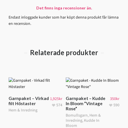
Det finns inga recensioner än.
Endast inloggade kunder som har köpt denna produkt får lämna
en recension.
Relaterade produkter
Garnpaket – Virkad
Garnpaket – Kudde
1,925
kr
350
kr
filt Höstaster
In Bloom ”Vintage
574
590
Rose”
Hem & Inredning
Bomullsgarn
,
Hem &
Inredning
,
Kudde In
Bloom