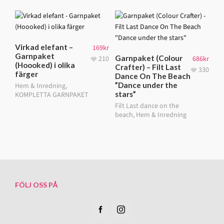
Virkad elefant –
169
kr
Garnpaket
Garnpaket (Colour
210
686
kr
(Hoooked) i olika
Crafter) – Filt Last
330
färger
Dance On The Beach
”Dance under the
Hem & Inredning
,
stars”
KOMPLETTA GARNPAKET
Filt Last dance on the
beach
,
Hem & Inredning
FÖLJ OSS PÅ