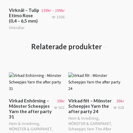
Virknål – Tulip
139
kr
–
199
kr
Etimo Rose
1506
(0,4 – 6,5 mm)
Virknålar
Relaterade produkter
Virkad Enhörning –
Virkad filt – Mönster
39
kr
39
kr
Mönster Scheepjes
Scheepjes Yarn the
501
528
Yarn the after party
after party 24
31
Hem & Inredning
,
Hem & Inredning
,
MÖNSTER & GARNPAKET
,
MÖNSTER & GARNPAKET
,
Scheepjes Yarn The After