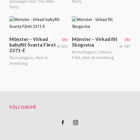
Scheepjes Yarn The After
Party
Party
Mönster – Virkad
Mönster – Virkad filt
0
kr
0
kr
babyfilt Svarta Fåret
Skogsvisa
851
547
2371-E
Bomullsgarn
,
Catona
,
Bomullsgarn
,
Hem &
FIKA
,
Hem & Inredning
Inredning
FÖLJ OSS PÅ