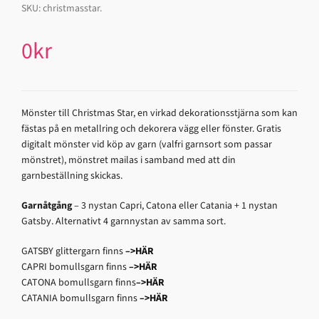
SKU:
christmasstar
.
0
kr
Mönster till Christmas Star, en virkad dekorationsstjärna som kan
fästas på en metallring och dekorera vägg eller fönster. Gratis
digitalt mönster vid köp av garn (valfri garnsort som passar
mönstret), mönstret mailas i samband med att din
garnbeställning skickas.
Garnåtgång
– 3 nystan Capri, Catona eller Catania + 1 nystan
Gatsby. Alternativt 4 garnnystan av samma sort.
GATSBY glittergarn finns
–>HÄR
CAPRI bomullsgarn finns
–>HÄR
CATONA bomullsgarn finns
–>HÄR
CATANIA bomullsgarn finns
–>HÄR