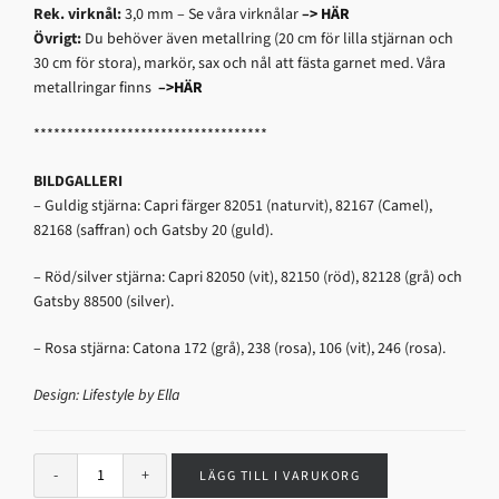
Rek. virknål:
3,0 mm – Se våra virknålar
–> HÄR
Övrigt:
Du behöver även metallring (20 cm för lilla stjärnan och
30 cm för stora), markör, sax och nål att fästa garnet med. Våra
metallringar finns
–>HÄR
***********************************
BILDGALLERI
– Guldig stjärna: Capri färger 82051 (naturvit), 82167 (Camel),
82168 (saffran) och Gatsby 20 (guld).
– Röd/silver stjärna: Capri 82050 (vit), 82150 (röd), 82128 (grå) och
Gatsby 88500 (silver).
– Rosa stjärna: Catona 172 (grå), 238 (rosa), 106 (vit), 246 (rosa).
Design: Lifestyle by Ella
LÄGG TILL I VARUKORG