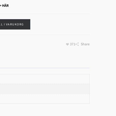
> HÄR
LL I VARUKORG
371
Share