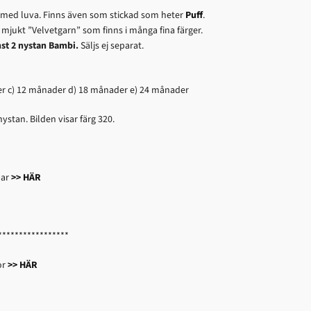
ta med luva. Finns även som stickad som heter
Puff
.
h mjukt ”Velvetgarn” som finns i många fina färger.
nst 2 nystan Bambi.
Säljs ej separat.
er c) 12 månader d) 18 månader e) 24 månader
 nystan. Bilden visar färg 320.
par
>> HÄR
*****************
or
>> HÄR