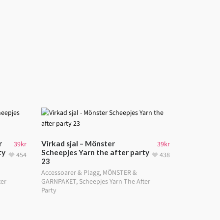
r
Virkad sjal – Mönster
39
kr
39
kr
ty
Scheepjes Yarn the after party
454
438
23
Accessoarer & Plagg
,
MÖNSTER &
ter
GARNPAKET
,
Scheepjes Yarn The After
Party