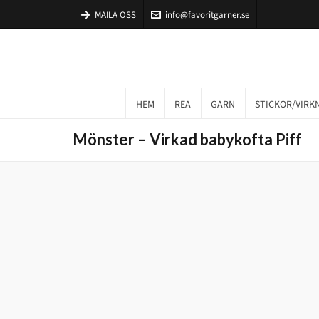
MAILA OSS
info@favoritgarner.se
HEM
REA
GARN
STICKOR/VIRK
Mönster – Virkad babykofta Piff