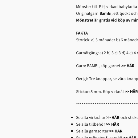
Mönster till Piff, virkad babykof
Originalgarn
Bambi
, ett tjockt oc
Mönstret är gratis vid köp av mi
FAKTA
Storlek: a) 3 månader b) 6 månad
Garnåtgång: a) 2 b) 3 c) 3 d) 4 e) 4
Garn: BAMBI, köp garnet
>> HÄR
Övrigt: Tre knappar, se våra knap
Stickor: 8 mm. Köp virknål
>> HÄR
*********************************
Se alla virknålar
>> HÄR
och stick
Se alla tillbehör
>> HÄR
Se alla garnsorter
>> HÄR
Se alla mönster & garnkit
>> HÄR