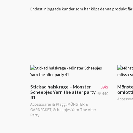
Endast inloggade kunder som har köpt denna produkt får
Stickad halskrage – Mönster
Mönste
39
kr
Scheepjes Yarn the after party
omlott
440
41
Accessoa
Accessoarer & Plagg
,
MÖNSTER &
GARNPAKET
,
Scheepjes Yarn The After
Party