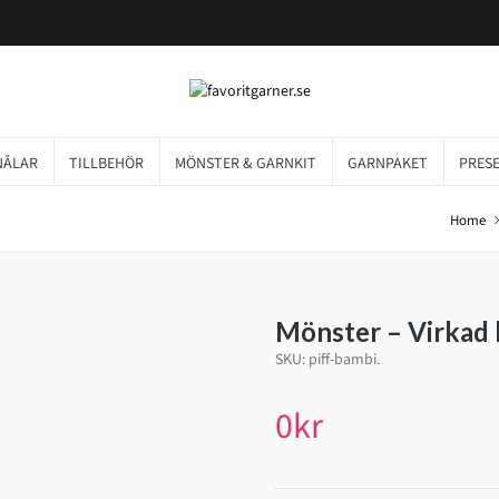
NÅLAR
TILLBEHÖR
MÖNSTER & GARNKIT
GARNPAKET
PRES
Home
Mönster – Virkad 
SKU:
piff-bambi
.
0
kr