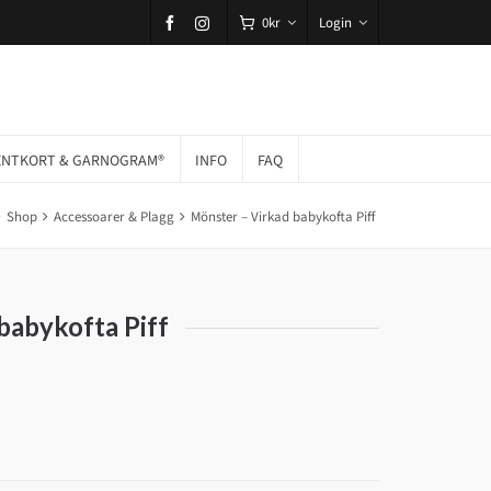
0
kr
Login
ENTKORT & GARNOGRAM®
INFO
FAQ
Shop
Accessoarer & Plagg
Mönster – Virkad babykofta Piff
babykofta Piff