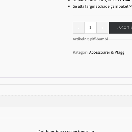
Se alla färgmatchade garnpaket
>
LÄGG TI
Artikelnr:
piff-bambi
Kategori:
Accessoarer & Plagg
.
Det finns inga recensioner än.