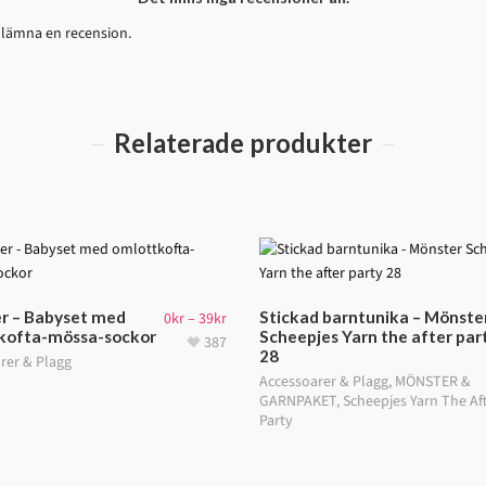
 lämna en recension.
Relaterade produkter
r – Babyset med
Stickad barntunika – Mönste
0
kr
–
39
kr
kofta-mössa-sockor
Scheepjes Yarn the after par
387
28
rer & Plagg
Accessoarer & Plagg
,
MÖNSTER &
GARNPAKET
,
Scheepjes Yarn The Af
Party