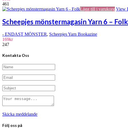
461
Lägg till i varukorg
View D
Scheepjes mönstermagasin Yarn 6 – Folk
- ENDAST MÖNSTER
,
Scheepjes Yarn Bookazine
169
kr
247
Kontakta Oss
Skicka meddelande
Följ oss på