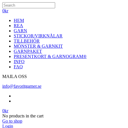
0
kr
HEM
REA
GARN
STICKOR/VIRKNÅLAR
TILLBEHÖR
MÖNSTER & GARNKIT
GARNPAKET
PRESENTKORT & GARNOGRAM®
INFO
FAQ
MAILA OSS
info@favoritgarner.se
0
kr
No products in the cart
Go to shop
Login