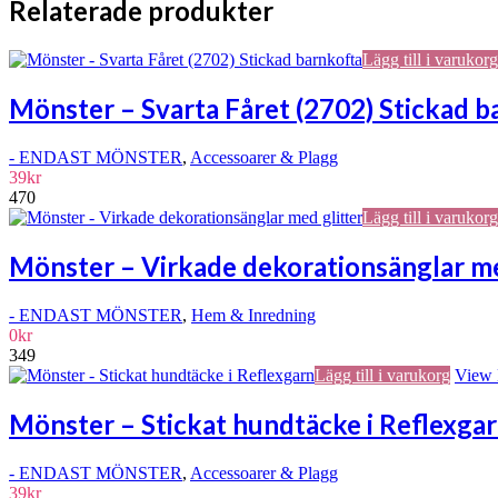
kan
Relaterade produkter
väljas
på
Lägg till i varukorg
produktsidan
Mönster – Svarta Fåret (2702) Stickad b
- ENDAST MÖNSTER
,
Accessoarer & Plagg
39
kr
470
Lägg till i varukorg
Mönster – Virkade dekorationsänglar me
- ENDAST MÖNSTER
,
Hem & Inredning
0
kr
349
Lägg till i varukorg
View 
Mönster – Stickat hundtäcke i Reflexga
- ENDAST MÖNSTER
,
Accessoarer & Plagg
39
kr