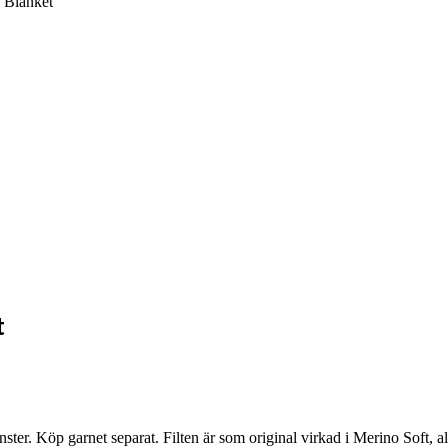
f Blanket
t
önster. Köp garnet separat. Filten är som original virkad i Merino Soft,