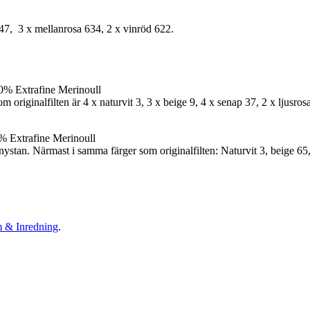
647, 3 x mellanrosa 634, 2 x vinröd 622.
0% Extrafine Merinoull
originalfilten är 4 x naturvit 3, 3 x beige 9, 4 x senap 37, 2 x ljusros
% Extrafine Merinoull
ystan. Närmast i samma färger som originalfilten: Naturvit 3, beige 65,
 & Inredning
.