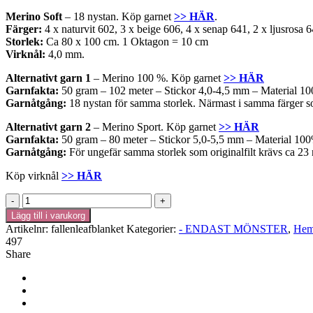
Merino Soft
– 18 nystan. Köp garnet
>> HÄR
.
Färger:
4 x naturvit 602, 3 x beige 606, 4 x senap 641, 2 x ljusrosa 
Storlek:
Ca 80 x 100 cm. 1 Oktagon = 10 cm
Virknål:
4,0 mm.
Alternativt garn 1
– Merino 100 %. Köp garnet
>> HÄR
Garnfakta:
50 gram – 102 meter – Stickor 4,0-4,5 mm – Material 10
Garnåtgång:
18 nystan för samma storlek. Närmast i samma färger som 
Alternativt garn 2
– Merino Sport. Köp garnet
>> HÄR
Garnfakta:
50 gram – 80 meter – Stickor 5,0-5,5 mm – Material 100
Garnåtgång:
För ungefär samma storlek som originalfilt krävs ca 23 n
Köp virknål
>> HÄR
Mönster
-
Lägg till i varukorg
Virkad
Artikelnr:
fallenleafblanket
Kategorier:
- ENDAST MÖNSTER
,
Hem
filt
497
Fallen
Share
Leaf
Blanket
mängd