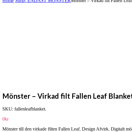
Home
Shop
- ENDAST MÖNSTER
Mönster – Virkad filt Fallen Lea
Mönster – Virkad filt Fallen Leaf Blanke
SKU:
fallenleafblanket
.
0
kr
Mönster till den virkade filten Fallen Leaf. Design Afvirk. Digitalt m