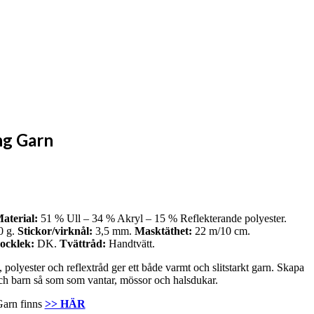
ng Garn
aterial:
51 % Ull – 34 % Akryl – 15 % Reflekterande polyester.
0 g.
Stickor/virknål:
3,5 mm.
Masktäthet:
22 m/10 cm.
ocklek:
DK.
Tvättråd:
Handtvätt.
 polyester och reflextråd ger ett både varmt och slitstarkt garn. Skapa
och barn så som som vantar, mössor och halsdukar.
Garn finns
>> HÄR