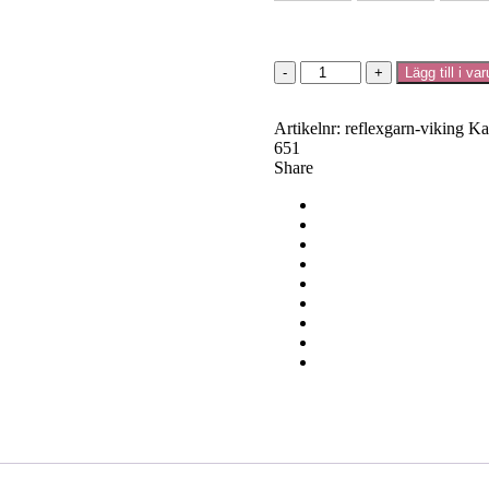
Reflexgarn
Lägg till i va
-
Viking
Garn
Artikelnr:
reflexgarn-viking
Ka
mängd
651
Share