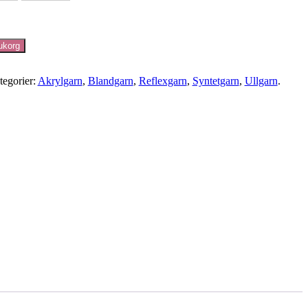
rukorg
tegorier:
Akrylgarn
,
Blandgarn
,
Reflexgarn
,
Syntetgarn
,
Ullgarn
.