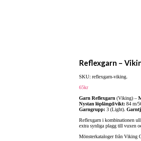
Reflexgarn – Viki
SKU:
reflexgarn-viking
.
65
kr
Garn Reflexgarn
(Viking) –
M
Nystan löplängd/vikt:
84 m/5
Garngrupp:
3 (Light).
Garntj
Reflexgarn i kombinationen ull,
extra synliga plagg till vuxen 
Mönsterkataloger från Viking 