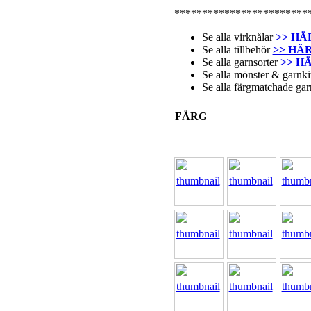
************************
Se alla virknålar
>> HÄ
Se alla tillbehör
>> HÄ
Se alla garnsorter
>> H
Se alla mönster & garnk
Se alla färgmatchade ga
FÄRG