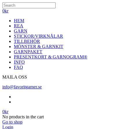
0
kr
HEM
REA
GARN
STICKOR/VIRKNÅLAR
TILLBEHÖR
MÖNSTER & GARNKIT
GARNPAKET
PRESENTKORT & GARNOGRAM®
INFO
FAQ
MAILA OSS
info@favoritgarner.se
0
kr
No products in the cart
Go to shop
Login