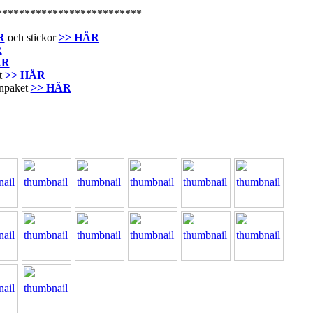
**************************
R
och stickor
>> HÄR
R
ÄR
it
>> HÄR
rnpaket
>> HÄR