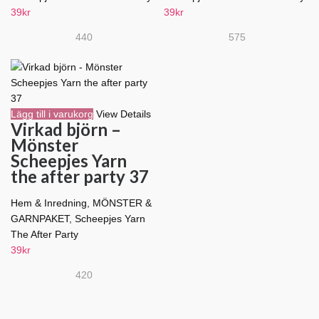
39
kr
39
kr
440
575
Lägg till i varukorg
View Details
Virkad björn –
Mönster
Scheepjes Yarn
the after party 37
Hem & Inredning
,
MÖNSTER &
GARNPAKET
,
Scheepjes Yarn
The After Party
39
kr
420