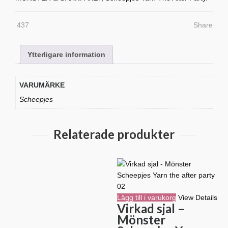
after
party
437
Share
26
mängd
Ytterligare information
VARUMÄRKE
Scheepjes
Relaterade produkter
Lägg till i varukorg
View Details
Virkad sjal –
Mönster