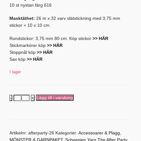
10 st nystan färg 616
Masktäthet:
26 m x 32 varv slätstickning med 3,75 mm
stickor = 10 x 10 cm.
Rundstickor: 3,75 mm 80 cm. Köp stickor
>> HÄR
Stickmarkörer köp
>> HÄR
Stoppnål köp
>> HÄR
Sax köp
>> HÄR
I lager
Stickad
Lägg till i varukorg
tubsjal
-
Mönster
Scheepjes
Yarn
Artikelnr:
afterparty-26
Kategorier:
Accessoarer & Plagg
,
the
MÖNSTER & GARNPAKET
,
Scheepjes Yarn The After Party
.