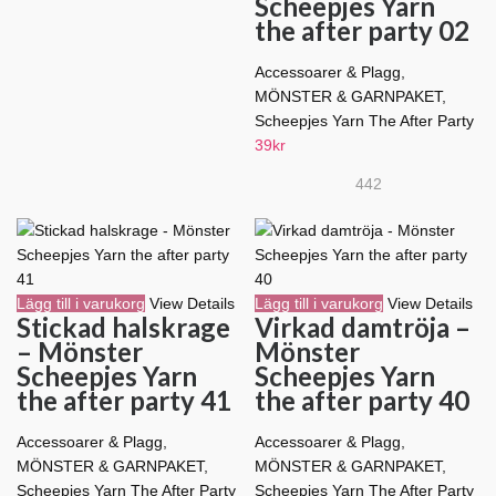
Scheepjes Yarn
the after party 02
Accessoarer & Plagg
,
MÖNSTER & GARNPAKET
,
Scheepjes Yarn The After Party
39
kr
442
Lägg till i varukorg
View Details
Lägg till i varukorg
View Details
Stickad halskrage
Virkad damtröja –
– Mönster
Mönster
Scheepjes Yarn
Scheepjes Yarn
the after party 41
the after party 40
Accessoarer & Plagg
,
Accessoarer & Plagg
,
MÖNSTER & GARNPAKET
,
MÖNSTER & GARNPAKET
,
Scheepjes Yarn The After Party
Scheepjes Yarn The After Party