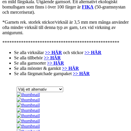
en mild färgskala. Utgående garnsort. Ett alternativt ekologiskt
bomullsgarn som finns i över 100 färger är
FIKA
(50-gramsnystan
och merceriserat).
*Garnets rek. storlek stickor/virknål är 3,5 mm men många använder
ofta mindre virknål till denna typ av garn, t.ex vid virkning av
amigurumi.
**************************************************
Se alla virknålar
>> HÄR
och stickor
>> HÄR
Se alla tillbehör
>> HÄR
Se alla garnsorter
>> HÄR
Se alla mönster & garnkit
>> HÄR
Se alla färgmatchade garnpaket
>> HÄR