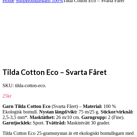
Home
Shop
Bomullsgarn 100%
Tilda Cotton Eco – Svarta Fåret
Tilda Cotton Eco – Svarta Fåret
SKU:
tilda-cotton-eco
.
25
kr
Garn Tilda Cotton Eco
(Svarta Fåret) –
Material:
100 %
Ekologisk bomull.
Nystan längd/vikt:
75 m/25 g.
Stickor/virknål:
2,5-3,5 mm*.
Masktäthet:
26 m/10 cm.
Garngrupp:
2 (Fine).
Garntjocklek:
Sport.
Tvättråd:
Maskintvätt 30 grader.
Tilda Cotton Eco 25-gramsnystan är ett ekologiskt bomullsgarn med