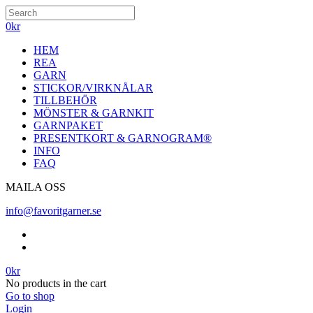
0
kr
HEM
REA
GARN
STICKOR/VIRKNÅLAR
TILLBEHÖR
MÖNSTER & GARNKIT
GARNPAKET
PRESENTKORT & GARNOGRAM®
INFO
FAQ
MAILA OSS
info@favoritgarner.se
0
kr
No products in the cart
Go to shop
Login