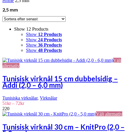
Home
2,5 mm
2,5 mm
Show 12 Products
Show
12 Products
Show
24 Products
Show
36 Products
Show
48 Products
Välj
Den
alternativ
här
produkten
Tunisisk virknål 15 cm dubbelsidig –
har
Addi (2,0 – 6,0 mm)
flera
varianter.
De
Tunisiska virknålar
,
Virknålar
olika
Prisintervall:
51
kr
–
72
kr
alternativen
51kr
220
kan
till
Den
Välj alternativ
väljas
72kr
här
på
prod
Tunisisk virknål 30 cm – KnitPro (2,0 –
produktsidan
har