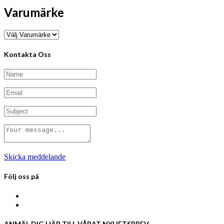
Varumärke
Kontakta Oss
Skicka meddelande
Följ oss på
ANMÄL DIG HÄR TILL VÅRAT NYHETSBREV