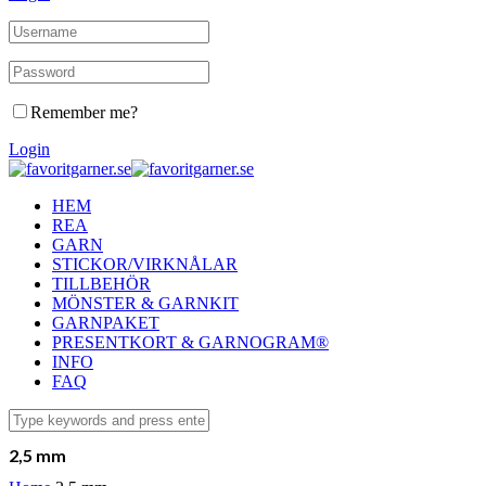
Remember me?
Login
HEM
REA
GARN
STICKOR/VIRKNÅLAR
TILLBEHÖR
MÖNSTER & GARNKIT
GARNPAKET
PRESENTKORT & GARNOGRAM®
INFO
FAQ
2,5 mm