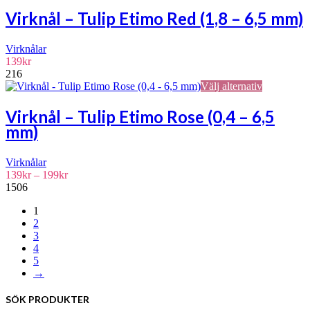
på
produkten
Virknål – Tulip Etimo Red (1,8 – 6,5 mm)
produktsid
har
flera
Virknålar
varianter.
139
kr
De
216
olika
Den
Välj alternativ
alternativen
här
kan
produkten
väljas
Virknål – Tulip Etimo Rose (0,4 – 6,5
har
på
mm)
flera
produktsida
varianter.
De
Virknålar
olika
Prisintervall:
139
kr
–
199
kr
alternative
139kr
1506
kan
till
väljas
1
199kr
på
2
produktsid
3
4
5
→
SÖK PRODUKTER