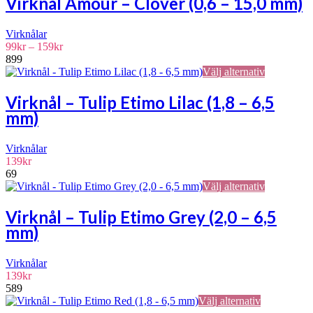
Virknål Amour – Clover (0,6 – 15,0 mm)
har
på
flera
produktsidan
Virknålar
varianter.
Prisintervall:
99
kr
–
159
kr
De
99kr
899
olika
till
Den
Välj alternativ
alternativen
159kr
här
kan
produkten
väljas
Virknål – Tulip Etimo Lilac (1,8 – 6,5
har
på
mm)
flera
produktsidan
varianter.
De
Virknålar
olika
139
kr
alternative
69
kan
Den
Välj alternativ
väljas
här
på
produkten
Virknål – Tulip Etimo Grey (2,0 – 6,5
produktsid
har
mm)
flera
varianter.
De
Virknålar
olika
139
kr
alternative
589
kan
Den
Välj alternativ
väljas
här