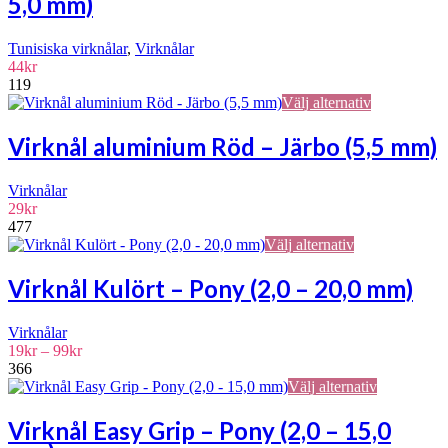
5,0 mm)
flera
varia
De
Tunisiska virknålar
,
Virknålar
olika
44
kr
alter
119
kan
Den
Välj alternativ
välja
här
på
produkten
Virknål aluminium Röd – Järbo (5,5 mm)
prod
har
flera
Virknålar
varianter.
29
kr
De
477
olika
Den
Välj alternativ
alternativen
här
kan
produkten
väljas
Virknål Kulört – Pony (2,0 – 20,0 mm)
har
på
flera
produktsida
Virknålar
varianter.
Prisintervall:
19
kr
–
99
kr
De
19kr
366
olika
till
Den
Välj alternativ
alternativen
99kr
här
kan
produkten
väljas
Virknål Easy Grip – Pony (2,0 – 15,0
har
på