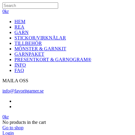
0
kr
HEM
REA
GARN
STICKOR/VIRKNÅLAR
TILLBEHÖR
MÖNSTER & GARNKIT
GARNPAKET
PRESENTKORT & GARNOGRAM®
INFO
FAQ
MAILA OSS
info@favoritgarner.se
0
kr
No products in the cart
Go to shop
Login