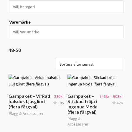
Varumärke
48-50
Garnpaket – Virkad
Garnpaket –
230
kr
645
kr
–
903
kr
halsduk Ljusglimt
Stickad tröja i
185
424
(flera färgval)
Ingenua Moda
(flera färgval)
Plagg & Accessoarer
Plagg &
Accessoarer