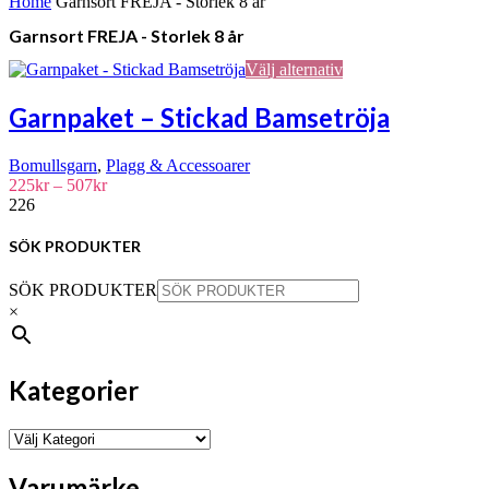
Home
Garnsort FREJA - Storlek 8 år
Garnsort FREJA - Storlek 8 år
Den
Välj alternativ
här
produkten
Garnpaket – Stickad Bamsetröja
har
flera
Bomullsgarn
,
Plagg & Accessoarer
varianter.
Prisintervall:
225
kr
–
507
kr
De
225kr
226
olika
till
alternativen
507kr
kan
SÖK PRODUKTER
väljas
på
SÖK PRODUKTER
produktsidan
×
Kategorier
Varumärke