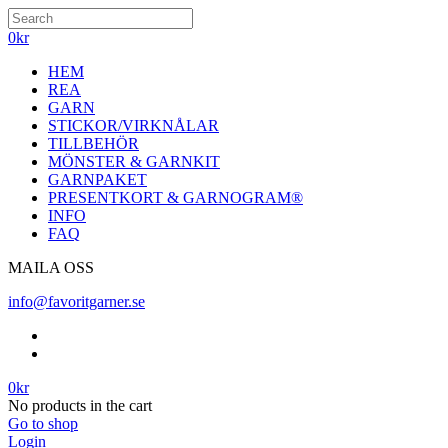
0
kr
HEM
REA
GARN
STICKOR/VIRKNÅLAR
TILLBEHÖR
MÖNSTER & GARNKIT
GARNPAKET
PRESENTKORT & GARNOGRAM®
INFO
FAQ
MAILA OSS
info@favoritgarner.se
0
kr
No products in the cart
Go to shop
Login