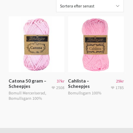
Catona 50 gram –
Cahlista –
37
kr
29
kr
Scheepjes
Scheepjes
2508
1785
Bomull Merceriserad
,
Bomullsgarn 100%
Bomullsgarn 100%