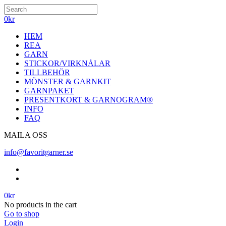
0
kr
HEM
REA
GARN
STICKOR/VIRKNÅLAR
TILLBEHÖR
MÖNSTER & GARNKIT
GARNPAKET
PRESENTKORT & GARNOGRAM®
INFO
FAQ
MAILA OSS
info@favoritgarner.se
0
kr
No products in the cart
Go to shop
Login