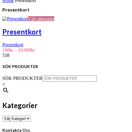
Home
Presentkort
Presentkort
Den
Välj alternativ
här
produkten
Presentkort
har
flera
Presentkort
varianter.
Prisintervall:
100
kr
–
10,000
kr
De
100kr
558
olika
till
alternativen
10,000kr
kan
SÖK PRODUKTER
väljas
på
SÖK PRODUKTER
produktsidan
×
Kategorier
Kontakta Oss