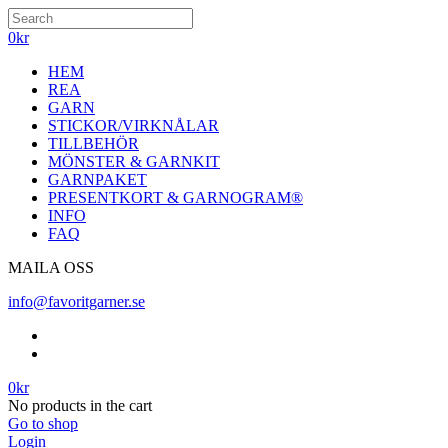
0
kr
HEM
REA
GARN
STICKOR/VIRKNÅLAR
TILLBEHÖR
MÖNSTER & GARNKIT
GARNPAKET
PRESENTKORT & GARNOGRAM®
INFO
FAQ
MAILA OSS
info@favoritgarner.se
0
kr
No products in the cart
Go to shop
Login