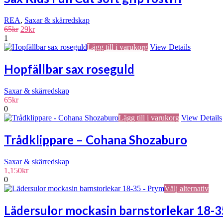
REA
,
Saxar & skärredskap
Det
Det
65
kr
29
kr
ursprungliga
nuvarande
1
priset
priset
Lägg till i varukorg
View Details
var:
är:
65kr.
29kr.
Hopfällbar sax roseguld
Saxar & skärredskap
65
kr
0
Lägg till i varukorg
View Details
Trådklippare – Cohana Shozaburo
Saxar & skärredskap
1,150
kr
0
Den
Välj alternativ
här
prod
Lädersulor mockasin barnstorlekar 18-
har