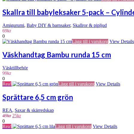
Skallra till babyleksaker 5-pack – Cylin
Amigurumi
,
Baby DIY & barnsaker
,
Skallror & pipljud
69
kr
0
Lägg till i varukorg
View Details
Väskhandtag Bambu runda 15 cm
Väsktillbehör
99
kr
0
Rea!
Lägg till i varukorg
View Details
Sprättare 6,5 cm grön
REA
,
Saxar & skärredskap
Det
Det
49
kr
25
kr
ursprungliga
nuvarande
0
priset
priset
Rea!
Lägg till i varukorg
View Details
var:
är: