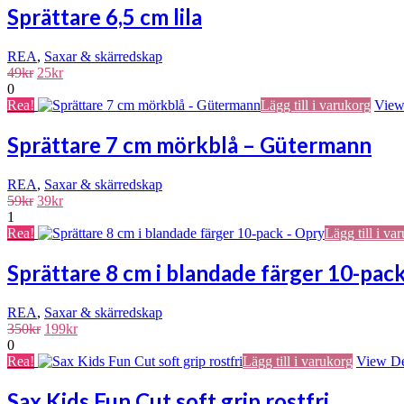
49kr.
25kr.
Sprättare 6,5 cm lila
REA
,
Saxar & skärredskap
Det
Det
49
kr
25
kr
ursprungliga
nuvarande
0
priset
priset
Rea!
Lägg till i varukorg
View
var:
är:
49kr.
25kr.
Sprättare 7 cm mörkblå – Gütermann
REA
,
Saxar & skärredskap
Det
Det
59
kr
39
kr
ursprungliga
nuvarande
1
priset
priset
Rea!
Lägg till i va
var:
är:
59kr.
39kr.
Sprättare 8 cm i blandade färger 10-pac
REA
,
Saxar & skärredskap
Det
Det
350
kr
199
kr
ursprungliga
nuvarande
0
priset
priset
Rea!
Lägg till i varukorg
View De
var:
är:
350kr.
199kr.
Sax Kids Fun Cut soft grip rostfri