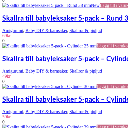
0
New
Lägg till i varu
Skallra till babyleksaker 5-pack – Rund
Amigurumi
,
Baby DIY & barnsaker
,
Skallror & pipljud
69
kr
0
Lägg till i varuko
Skallra till babyleksaker 5-pack – Cylin
Amigurumi
,
Baby DIY & barnsaker
,
Skallror & pipljud
49
kr
0
Lägg till i varuko
Skallra till babyleksaker 5-pack – Cylin
Amigurumi
,
Baby DIY & barnsaker
,
Skallror & pipljud
59
kr
0
Lägg till i varuko