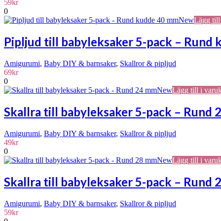
59
kr
0
New
Lägg till
Pipljud till babyleksaker 5-pack – Rund
Amigurumi
,
Baby DIY & barnsaker
,
Skallror & pipljud
69
kr
0
New
Lägg till i varu
Skallra till babyleksaker 5-pack – Rund
Amigurumi
,
Baby DIY & barnsaker
,
Skallror & pipljud
49
kr
0
New
Lägg till i varu
Skallra till babyleksaker 5-pack – Rund
Amigurumi
,
Baby DIY & barnsaker
,
Skallror & pipljud
59
kr