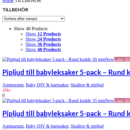
Home
TILLBEHÖR
TILLBEHÖR
Show 48 Products
Show
12 Products
Show
24 Products
Show
36 Products
Show
48 Products
New
Lägg till
Pipljud till babyleksaker 5-pack – Rund
Amigurumi
,
Baby DIY & barnsaker
,
Skallror & pipljud
49
kr
0
New
Lägg till
Pipljud till babyleksaker 5-pack – Rund
Amigurumi
,
Baby DIY & barnsaker
,
Skallror & pipljud