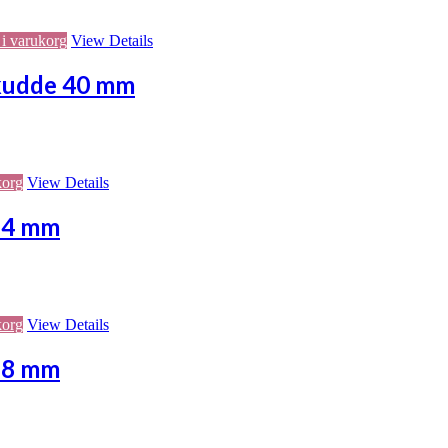
 i varukorg
View Details
 kudde 40 mm
korg
View Details
 24 mm
korg
View Details
 28 mm