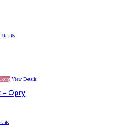
 Details
rukorg
View Details
k – Opry
tails