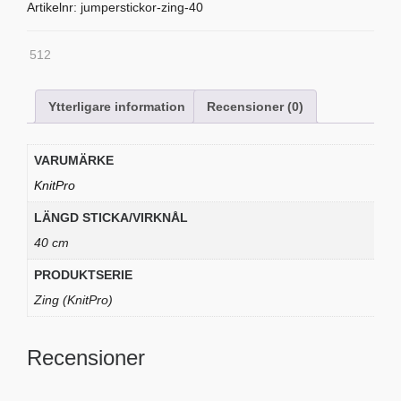
KnitPro
Artikelnr:
jumperstickor-zing-40
mängd
512
Ytterligare information
Recensioner (0)
VARUMÄRKE
KnitPro
LÄNGD STICKA/VIRKNÅL
40 cm
PRODUKTSERIE
Zing (KnitPro)
Recensioner