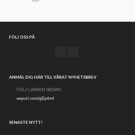
444
priset
priset
var:
är:
775kr.
595kr.
FÖLJ OSS PÅ
ANMÄL DIG HÄR TILL VÅRAT NYHETSBREV
FÖLJ LÄNKEN NEDAN:
eepurl.com/gEp4mf
SENASTE NYTT!