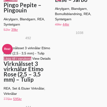
Pingo Pepite –
här
produ
Pingouin
Akrylgarn
,
Blandgarn
,
produkten
har
Bomullsblandning
,
REA
,
har
flera
Akrylgarn
,
Blandgarn
,
REA
,
Syntetgarn
flera
varian
Det
Det
Syntetgarn
49
kr
44
kr
varianter.
De
Det
Det
ursprungliga
nuvarande
52
kr
39
kr
De
olika
1038
ursprungliga
nuvarande
priset
priset
olika
altern
492
priset
priset
var:
är:
alternativen
kan
var:
är:
49kr.
44kr.
kan
väljas
Rea!
52kr.
39kr.
väljas
på
på
produ
Lägg till i varukorg
View Details
Virknålsset 3
produktsidan
virknålar Etimo
Rose (2,5 – 3,5
mm) – Tulip
REA
,
Set & Etuier Virknålar
,
Virknålar
Det
Det
775
kr
595
kr
ursprungliga
nuvarande