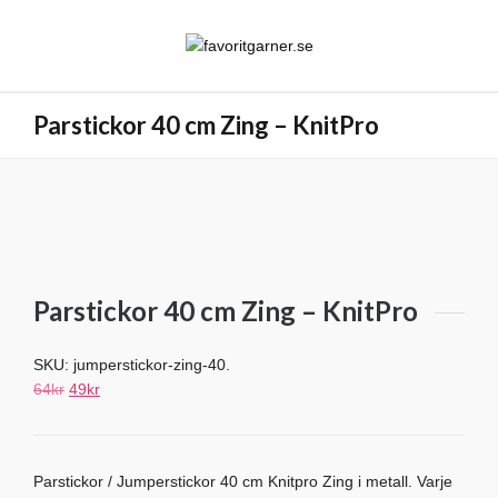
Parstickor 40 cm Zing – KnitPro
Parstickor 40 cm Zing – KnitPro
SKU:
jumperstickor-zing-40
.
Det
Det
64
kr
49
kr
ursprungliga
nuvarande
priset
priset
var:
är:
Parstickor / Jumperstickor 40 cm Knitpro Zing i metall. Varje
64kr.
49kr.