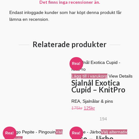
Det finns inga recensioner än.
Endast inloggade kunder som har köpt denna produkt får
lämna en recension.
Relaterade produkter
Rea!
Lägg till i varukorg
View Details
Sjalnål Exotica
Cupid – KnitPro
REA
,
Sjalnålar & pins
Det
Det
175
kr
125
kr
ursprungliga
nuvarande
194
priset
priset
var:
är:
Den
Välj
Välj alternativ
Rea!
Rea!
175kr.
125kr.
Elise – Järbo
Den
här
alternativ