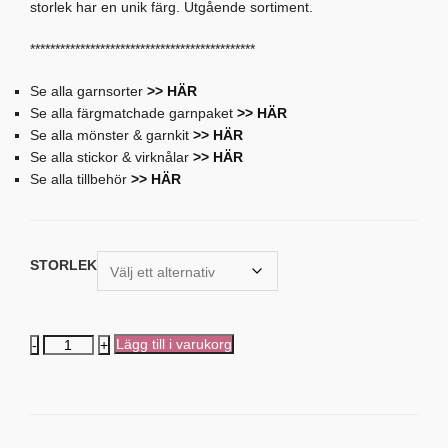
storlek har en unik färg. Utgående sortiment.
*********************************************
Se alla garnsorter
>> HÄR
Se alla färgmatchade garnpaket
>> HÄR
Se alla mönster & garnkit
>> HÄR
Se alla stickor & virknålar
>> HÄR
Se alla tillbehör
>> HÄR
STORLEK
Parstickor
Lägg till i varukorg
40
cm
Zing
-