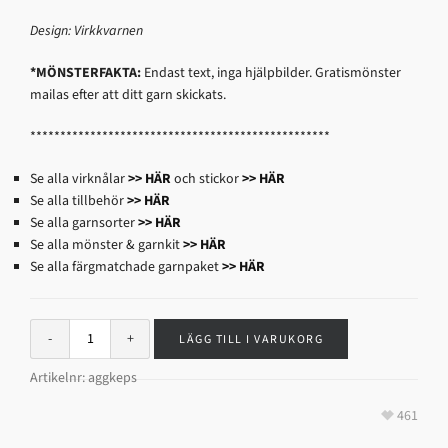
Design: Virkkvarnen
*MÖNSTERFAKTA:
Endast text, inga hjälpbilder. Gratismönster
mailas efter att ditt garn skickats.
**************************************************
Se alla virknålar
>> HÄR
och stickor
>> HÄR
Se alla tillbehör
>> HÄR
Se alla garnsorter
>> HÄR
Se alla mönster & garnkit
>> HÄR
Se alla färgmatchade garnpaket
>> HÄR
LÄGG TILL I VARUKORG
Artikelnr:
aggkeps
461