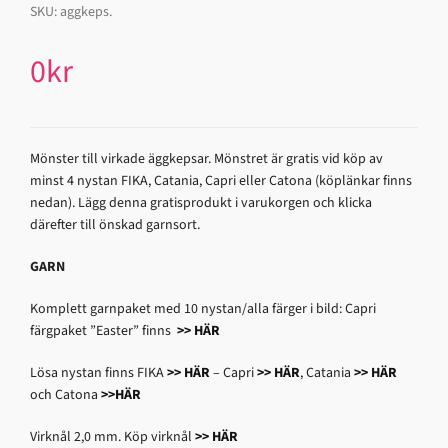
SKU:
aggkeps
.
0
kr
Mönster till virkade äggkepsar. Mönstret är gratis vid köp av
minst 4 nystan FIKA, Catania, Capri eller Catona (köplänkar finns
nedan). Lägg denna gratisprodukt i varukorgen och klicka
därefter till önskad garnsort.
GARN
Komplett garnpaket med 10 nystan/alla färger i bild: Capri
färgpaket ”Easter” finns
>> HÄR
Lösa nystan finns FIKA
>> HÄR
– Capri
>> HÄR
, Catania
>> HÄR
och Catona
>>HÄR
Virknål 2,0 mm. Köp virknål
>> HÄR