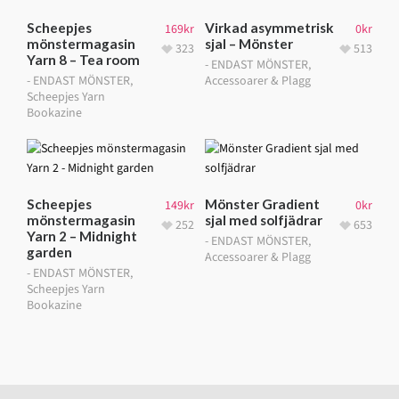
Scheepjes
Virkad asymmetrisk
169
kr
0
kr
mönstermagasin
sjal – Mönster
323
513
Yarn 8 – Tea room
- ENDAST MÖNSTER
,
- ENDAST MÖNSTER
,
Accessoarer & Plagg
Scheepjes Yarn
Bookazine
Scheepjes
Mönster Gradient
149
kr
0
kr
mönstermagasin
sjal med solfjädrar
252
653
Yarn 2 – Midnight
- ENDAST MÖNSTER
,
garden
Accessoarer & Plagg
- ENDAST MÖNSTER
,
Scheepjes Yarn
Bookazine