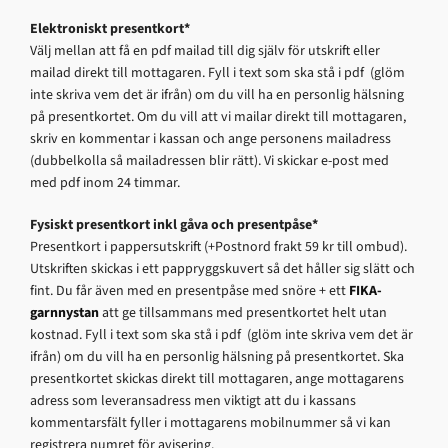
Elektroniskt presentkort*
Välj mellan att få en pdf mailad till dig själv för utskrift eller
mailad direkt till mottagaren. Fyll i text som ska stå i pdf (glöm
inte skriva vem det är ifrån) om du vill ha en personlig hälsning
på presentkortet. Om du vill att vi mailar direkt till mottagaren,
skriv en kommentar i kassan och ange personens mailadress
(dubbelkolla så mailadressen blir rätt). Vi skickar e-post med
med pdf inom 24 timmar.
Fysiskt presentkort inkl gåva och presentpåse*
Presentkort i pappersutskrift (+Postnord frakt 59 kr till ombud).
Utskriften skickas i ett pappryggskuvert så det håller sig slätt och
fint. Du får även med en presentpåse med snöre + ett
FIKA-
garnnystan
att ge tillsammans med presentkortet helt utan
kostnad. Fyll i text som ska stå i pdf (glöm inte skriva vem det är
ifrån) om du vill ha en personlig hälsning på presentkortet. Ska
presentkortet skickas direkt till mottagaren, ange mottagarens
adress som leveransadress men viktigt att du i kassans
kommentarsfält fyller i mottagarens mobilnummer så vi kan
registrera numret för avisering.