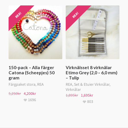
REA!
REA!
150-pack – Alla färger
Virknålsset 8 virknålar
Catona (Scheepjes) 50
Etimo Grey (2,0 – 6,0 mm)
gram
– Tulip
Färgpaket stora
,
REA
REA
,
Set & Etuier Virknålar
,
Virknålar
5,250
kr
4,200
kr
1,895
kr
1,695
kr
1696
803