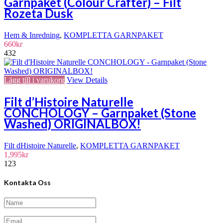
Garnpaket (Colour Crafter) – Filt
Rozeta Dusk
Hem & Inredning
,
KOMPLETTA GARNPAKET
660
kr
432
Lägg till i varukorg
View Details
Filt d’Histoire Naturelle
CONCHOLOGY – Garnpaket (Stone
Washed) ORIGINALBOX!
Filt dHistoire Naturelle
,
KOMPLETTA GARNPAKET
1,995
kr
123
Kontakta Oss