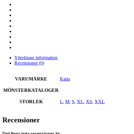
Ytterligare information
Recensioner (0)
VARUMÄRKE
Katia
MÖNSTERKATALOGER
STORLEK
L
,
M
,
S
,
XL
,
XS
,
XXL
Recensioner
Det finns inga recensioner än.