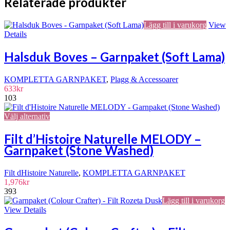
Relaterade produkter
79kr.
71kr.
väljas
på
Lägg till i varukorg
View
produktsidan
Details
Halsduk Boves – Garnpaket (Soft Lama)
KOMPLETTA GARNPAKET
,
Plagg & Accessoarer
633
kr
103
Den
Välj alternativ
här
produkten
Filt d’Histoire Naturelle MELODY –
har
Garnpaket (Stone Washed)
flera
varianter.
De
Filt dHistoire Naturelle
,
KOMPLETTA GARNPAKET
olika
1,976
kr
alternativen
393
kan
Lägg till i varukorg
väljas
View Details
på
produktsidan