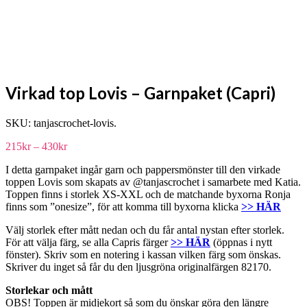
Virkad top Lovis – Garnpaket (Capri)
SKU:
tanjascrochet-lovis
.
Prisintervall:
215
kr
–
430
kr
215kr
I detta garnpaket ingår garn och pappersmönster till den virkade
till
toppen Lovis som skapats av @tanjascrochet i samarbete med Katia.
430kr
Toppen finns i storlek XS-XXL och de matchande byxorna Ronja
finns som ”onesize”, för att komma till byxorna klicka
>> HÄR
Välj storlek efter mått nedan och du får antal nystan efter storlek.
För att välja färg, se alla Capris färger
>> HÄR
(öppnas i nytt
fönster). Skriv som en notering i kassan vilken färg som önskas.
Skriver du inget så får du den ljusgröna originalfärgen 82170.
Storlekar och mått
OBS! Toppen är midjekort så som du önskar göra den längre