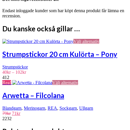
Endast inloggade kunder som har köpt denna produkt får lämna en
recension.
Du kanske också gillar …
Den
Välj alternativ
här
produkten
Strumpstickor 20 cm Kulörta – Pony
har
flera
Strumpstickor
varianter.
Prisintervall:
40
kr
–
102
kr
De
40kr
412
olika
till
Den
Rea!
Välj alternativ
alternativen
102kr
här
kan
produkten
väljas
Arwetta – Filcolana
har
på
flera
produktsidan
Blandgarn
,
Merinogarn
,
REA
,
Sockgarn
,
Ullgarn
varianter.
Det
Det
79
kr
71
kr
De
ursprungliga
nuvarande
2232
olika
priset
priset
alternativen
var:
är:
kan