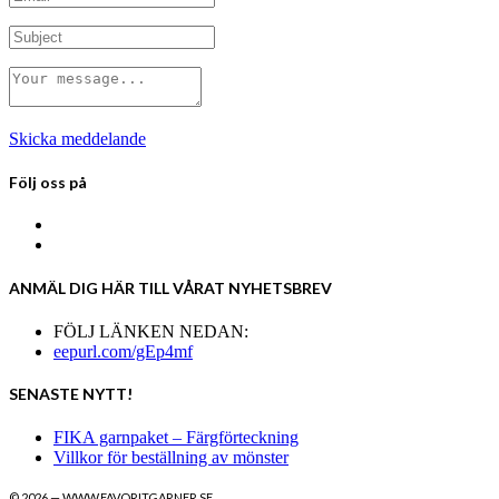
Skicka meddelande
Följ oss på
ANMÄL DIG HÄR TILL VÅRAT NYHETSBREV
FÖLJ LÄNKEN NEDAN:
eepurl.com/gEp4mf
SENASTE NYTT!
FIKA garnpaket – Färgförteckning
Villkor för beställning av mönster
© 2026 — WWW.FAVORITGARNER.SE