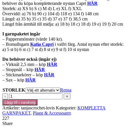
behöver du köpa kompletterande nystan Capri
HÄR
Storlek: a) XS b) S c) M d) L e) XL f) XXL
Övervidd: a) 76 b) 90 c) 104 d) 118 e) 134 f) 148 cm
Längd: a) 35 b) 35 c) 35 d) 37 e) 37 f) 38,5 cm
Längd från ärmhål till midja: a) 18 b) 18 c) 18 d) 19 e) 19 f) 20 cm
I garnpaketet ingår
– Pappersmönster (värde 140 kr).
– Bomullsgarn
Katia Capri
i valfri färg. Antal nystan efter storlek:
a) 5 st b) 6 st c) 7 st d) 8 st e) 9 st f) 10 st nystan
Du behöver också (ingår ej)
– Virknål 2,5 mm – köp
HÄR
– Stoppnål – köp
HÄR
– Stickmarkörer – köp
HÄR
– Sax – köp
HÄR
STORLEK
Rensa
Virkad
top
Lägg till i varukorg
Lovis
Artikelnr:
tanjascrochet-lovis
Kategorier:
KOMPLETTA
-
GARNPAKET
,
Plagg & Accessoarer
.
Garnpaket
227
(Capri)
Share
mängd