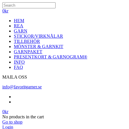
0
kr
HEM
REA
GARN
STICKOR/VIRKNÅLAR
TILLBEHÖR
MÖNSTER & GARNKIT
GARNPAKET
PRESENTKORT & GARNOGRAM®
INFO
FAQ
MAILA OSS
info@favoritgarner.se
0
kr
No products in the cart
Go to shop
Login