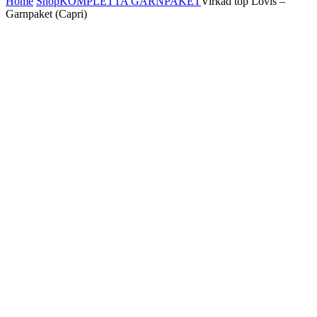
Home
Shop
KOMPLETTA GARNPAKET
Virkad top Lovis –
Garnpaket (Capri)