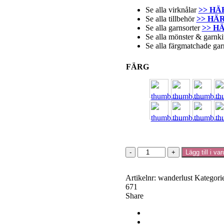
Se alla virknålar
>> HÄ
Se alla tillbehör
>> HÄ
Se alla garnsorter
>> H
Se alla mönster & garnk
Se alla färgmatchade ga
FÄRG
Wanderlust
Lägg till i va
-
Scheepjes
mängd
Artikelnr:
wanderlust
Kategori
671
Share