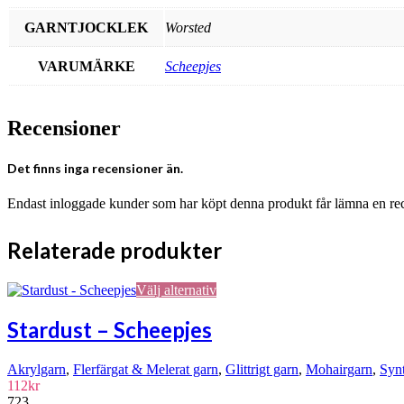
GARNTJOCKLEK
Worsted
VARUMÄRKE
Scheepjes
Recensioner
Det finns inga recensioner än.
Endast inloggade kunder som har köpt denna produkt får lämna en re
Relaterade produkter
Den
Välj alternativ
här
produkten
Stardust – Scheepjes
har
flera
Akrylgarn
,
Flerfärgat & Melerat garn
,
Glittrigt garn
,
Mohairgarn
,
Syn
varianter.
112
kr
De
723
olika