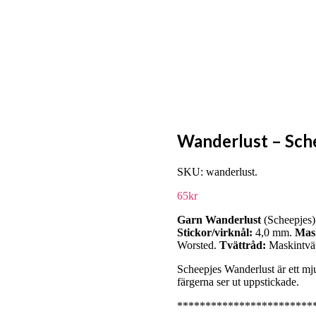
Wanderlust – Sch
SKU:
wanderlust
.
65
kr
Garn Wanderlust
(Scheepjes
Stickor/virknål:
4,0 mm.
Mask
Worsted.
Tvättråd:
Maskintvät
Scheepjes Wanderlust är ett mjuk
färgerna ser ut uppstickade.
************************