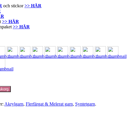
R
och stickor
>> HÄR
R
ÄR
it
>> HÄR
rnpaket
>> HÄR
rukorg
er:
Akrylgarn
,
Flerfärgat & Melerat garn
,
Syntetgarn
.