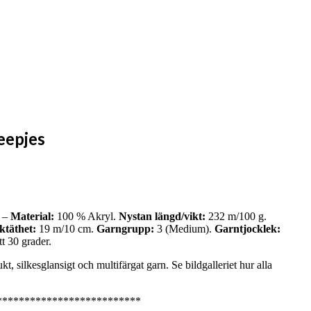
eepjes
) –
Material:
100 % Akryl.
Nystan längd/vikt:
232 m/100 g.
täthet:
19 m/10 cm.
Garngrupp:
3 (Medium).
Garntjocklek:
t 30 grader.
t, silkesglansigt och multifärgat garn. Se bildgalleriet hur alla
**************************