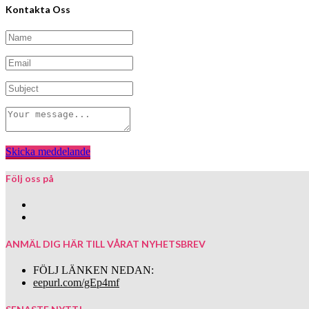
kan
Kontakta Oss
väljas
på
produktsidan
Skicka meddelande
Följ oss på
ANMÄL DIG HÄR TILL VÅRAT NYHETSBREV
FÖLJ LÄNKEN NEDAN:
eepurl.com/gEp4mf