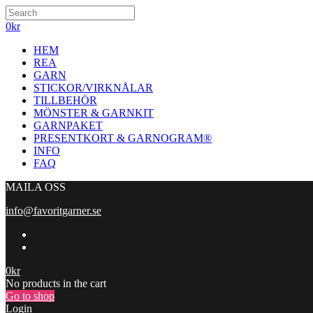
0
kr
HEM
REA
GARN
STICKOR/VIRKNÅLAR
TILLBEHÖR
MÖNSTER & GARNKIT
GARNPAKET
PRESENTKORT & GARNOGRAM®
INFO
FAQ
MAILA OSS
info@favoritgarner.se
0
kr
No products in the cart
Go to shop
Login