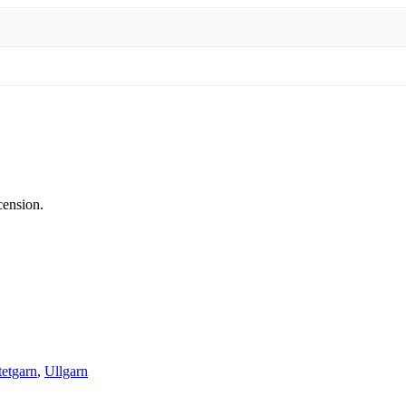
cension.
tetgarn
,
Ullgarn