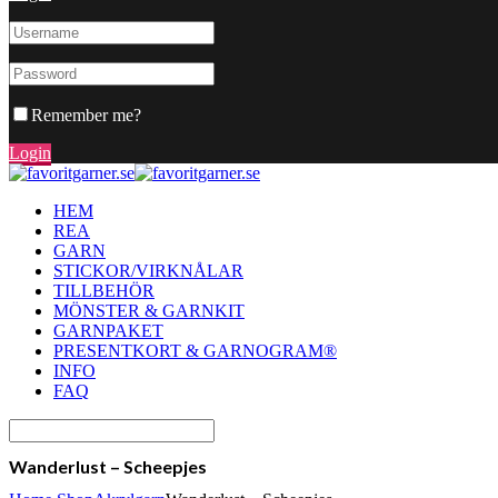
Remember me?
Login
HEM
REA
GARN
STICKOR/VIRKNÅLAR
TILLBEHÖR
MÖNSTER & GARNKIT
GARNPAKET
PRESENTKORT & GARNOGRAM®
INFO
FAQ
Wanderlust – Scheepjes