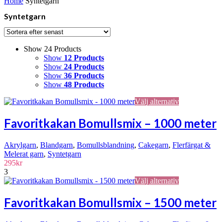
Home
Syntetgarn
Syntetgarn
Show 24 Products
Show
12 Products
Show
24 Products
Show
36 Products
Show
48 Products
Den
Välj alternativ
här
produkten
Favoritkakan Bomullsmix – 1000 meter
har
flera
Akrylgarn
,
Blandgarn
,
Bomullsblandning
,
Cakegarn
,
Flerfärgat &
varianter.
Melerat garn
,
Syntetgarn
De
295
kr
olika
3
alternativen
Den
Välj alternativ
kan
här
väljas
produkten
på
Favoritkakan Bomullsmix – 1500 meter
har
produktsidan
flera