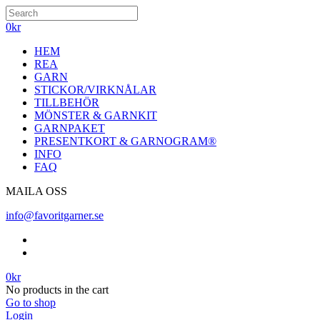
0
kr
HEM
REA
GARN
STICKOR/VIRKNÅLAR
TILLBEHÖR
MÖNSTER & GARNKIT
GARNPAKET
PRESENTKORT & GARNOGRAM®
INFO
FAQ
MAILA OSS
info@favoritgarner.se
0
kr
No products in the cart
Go to shop
Login