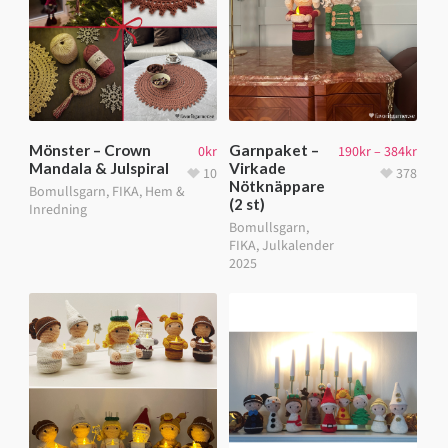
Mönster – Crown
Garnpaket –
0
kr
190
kr
–
384
kr
Mandala & Julspiral
Virkade
10
378
Nötknäppare
Bomullsgarn
,
FIKA
,
Hem &
(2 st)
Inredning
Bomullsgarn
,
FIKA
,
Julkalender
2025