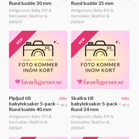
Rund kudde 30 mm
Rund kudde 35 mm
Amigurumi
,
Baby DIY &
Amigurumi
,
Baby DIY &
barnsaker
,
Skallror &
barnsaker
,
Skallror &
pipljud
pipljud
NEW
NEW
Pipljud till
Skallra till
69
kr
49
kr
babyleksaker 5-pack –
babyleksaker 5-pack –
0
0
Rund kudde 40 mm
Rund 24 mm
Amigurumi
,
Baby DIY &
Amigurumi
,
Baby DIY &
barnsaker
,
Skallror &
barnsaker
,
Skallror &
pipljud
pipljud