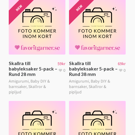
NEW
NEW
Skallra till
Skallra till
59
kr
69
kr
babyleksaker 5-pack –
babyleksaker 5-pack –
0
0
Rund 28 mm
Rund 38 mm
Amigurumi
,
Baby DIY &
Amigurumi
,
Baby DIY &
barnsaker
,
Skallror &
barnsaker
,
Skallror &
pipljud
pipljud