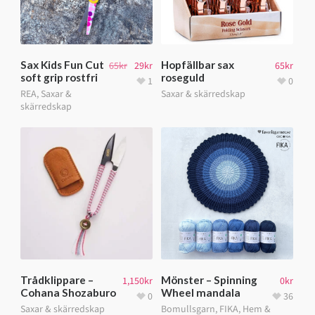
Sax Kids Fun Cut
Hopfällbar sax
65
kr
29
kr
65
kr
soft grip rostfri
roseguld
1
0
REA
,
Saxar &
Saxar & skärredskap
skärredskap
Trådklippare –
Mönster – Spinning
1,150
kr
0
kr
Cohana Shozaburo
Wheel mandala
0
36
Saxar & skärredskap
Bomullsgarn
,
FIKA
,
Hem &