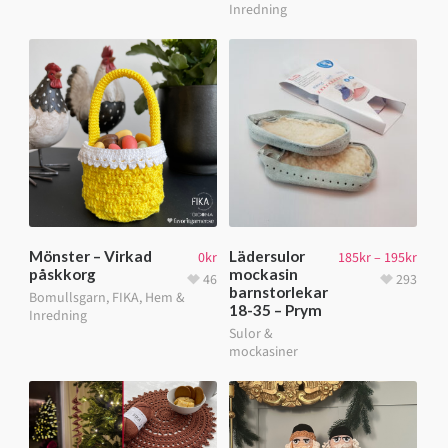
Inredning
Mönster – Virkad
Lädersulor
0
kr
185
kr
–
195
kr
påskkorg
mockasin
46
293
barnstorlekar
Bomullsgarn
,
FIKA
,
Hem &
18-35 – Prym
Inredning
Sulor &
mockasiner