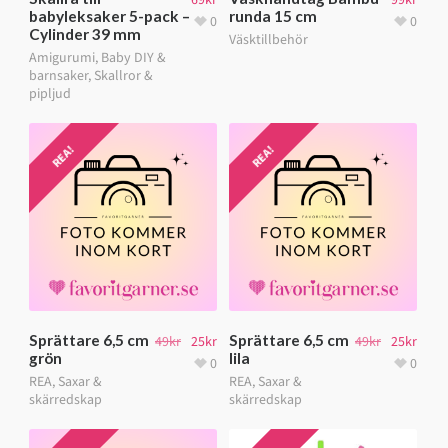
babyleksaker 5-pack –
runda 15 cm
0
0
Cylinder 39 mm
Väsktillbehör
Amigurumi
,
Baby DIY &
barnsaker
,
Skallror &
pipljud
REA!
REA!
Sprättare 6,5 cm
Sprättare 6,5 cm
49
kr
25
kr
49
kr
25
kr
grön
lila
0
0
REA
,
Saxar &
REA
,
Saxar &
skärredskap
skärredskap