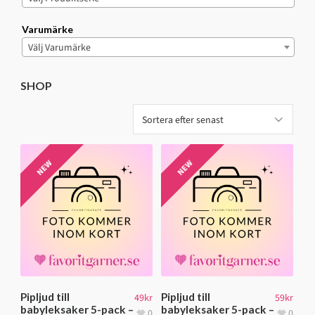
Varumärke
Välj Varumärke
SHOP
NEW
NEW
Pipljud till
Pipljud till
49
kr
59
kr
babyleksaker 5-pack –
babyleksaker 5-pack –
0
0