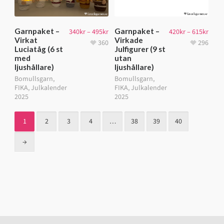
Garnpaket –
Garnpaket –
340
kr
–
495
kr
420
kr
–
615
kr
Virkat
Virkade
360
296
Luciatåg (6 st
Julfigurer (9 st
med
utan
ljushållare)
ljushållare)
Bomullsgarn
,
Bomullsgarn
,
FIKA
,
Julkalender
FIKA
,
Julkalender
2025
2025
1
2
3
4
…
38
39
40
→