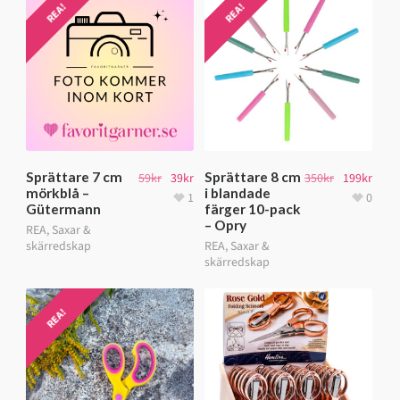
REA!
REA!
Sprättare 7 cm
Sprättare 8 cm
59
kr
39
kr
350
kr
199
kr
mörkblå –
i blandade
1
0
Gütermann
färger 10-pack
– Opry
REA
,
Saxar &
skärredskap
REA
,
Saxar &
skärredskap
REA!