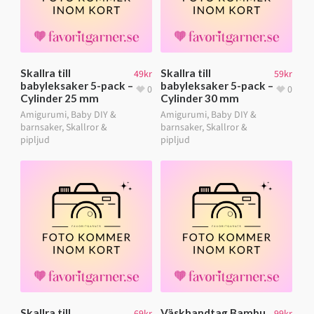
Skallra till
Skallra till
49
kr
59
kr
babyleksaker 5-pack –
babyleksaker 5-pack –
0
0
Cylinder 25 mm
Cylinder 30 mm
Amigurumi
,
Baby DIY &
Amigurumi
,
Baby DIY &
barnsaker
,
Skallror &
barnsaker
,
Skallror &
pipljud
pipljud
Skallra till
Väskhandtag Bambu
69
kr
99
kr